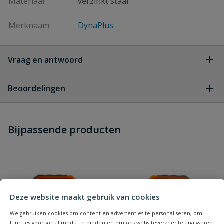
Materiaal
verzinkt staal
Merknaam
DynaPlus
Vraag en antwoord
Geen vragen
Beoordelingen
Heb je zelf ook een vraag over
Stel jouw
Bijpassende producten
Schrijf zelf een beoordeling
vraag
dit product?
Je beoordeelt:
DynaPlus Spaanplaatschroef
Verzinkt Pozidrive PZ1 3.0 x 30 mm - 200 Stuks
Uw waardering:
Deze website maakt gebruik van cookies
We gebruiken cookies om content en advertenties te personaliseren, om
functies voor social media te bieden en om ons websiteverkeer te analyseren.