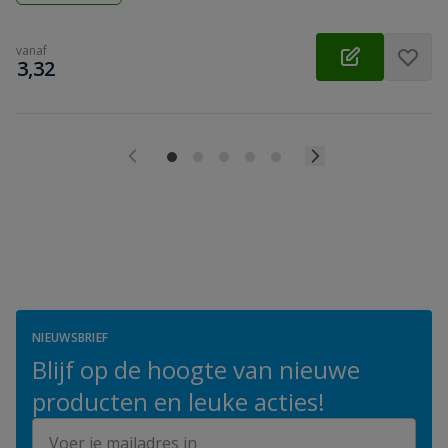
vanaf
€
3,32
NIEUWSBRIEF
Blijf op de hoogte van nieuwe
producten en leuke acties!
E-mailadres