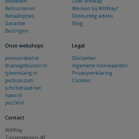
Bestellen
Over WitWay
Retourneren
Werken bij WitWay?
Betaalopties
Deskundig advies
Garantie
Blog
Bezorgen
Onze webshops
Legal
pvcvoordeel.nl
Disclaimer
drainagebuizen.nl
Algemene voorwaarden
tyleenslang.nl
Privacyverklaring
pvcbuis.com
Cookies
schrikdraad.net
haxo.nl
pvc24.nl
Contact
WitWay
Tussendiepen 48