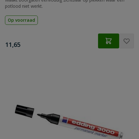
potlood niet werkt.
Op voorraad
€
11,65