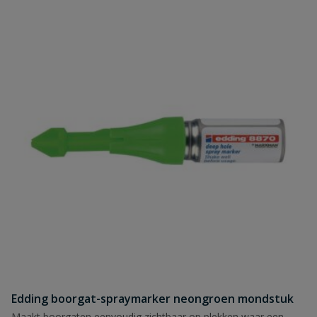
Edding boorgat-spraymarker neongroen mondstuk
Maakt boorgaten eenvoudig zichtbaar op plekken waar een