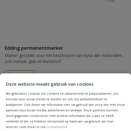
Edding permanentmarker
Marker geschikt voor het beschrijven van bijna alle materialen,
ook metaal, glas en kunststof
Op voorraad
Deze website maakt gebruik van cookies
vanaf
We gebruiken cookies om content en advertenties te personaliseren, om
€
5,23
functies voor social media te bieden en om ons websiteverkeer te
analyseren. Ook delen we informatie over uw gebruik van onze site met onze
partners voor social media, adverteren en analyse. Deze partners kunnen
deze gegevens combineren met andere informatie die u aan ze heeft
verstrekt of die ze hebben verzameld op basis van uw gebruik van hun
2
producten
Toon
services. Lees meer in ons
cookiebeleid
.