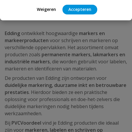
Weigeren
Accepteren
Edding
ontwikkelt hoogwaardige
markers en
markeerproducten
voor schrijven en markeren op
verschillende oppervlakken. Het assortiment omvat
producten zoals
permanente markers, lakmarkers en
industriële markers
, die worden gebruikt voor labelen,
markeren en identificeren van materialen.
De producten van Edding zijn ontworpen voor
duidelijke markering, duurzame inkt en betrouwbare
prestaties
. Hierdoor bieden ze een praktische
oplossing voor professionals en doe-het-zelvers die
duidelijke markeringen nodig hebben tijdens
werkzaamheden.
Bij
PVCVoordeel
vind je Edding producten die ideaal
zijn voor
markeren, labelen en schrijven op