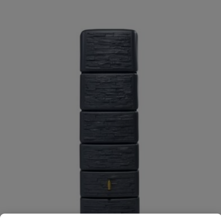
Je beoordeelt:
Eikenhouten Handvat Voor
Regenton Deksel
Uw waardering:
Naam
Samenvatting
Beoordeling