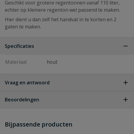
Geschikt voor grotere regentonnen vanaf 110 liter,
echter op kleinere regenton wel passend te maken.
Hier dient u dan zelf het handvat in te korten en 2
gaten te maken.
Specificaties
Materiaal
hout
Vraag en antwoord
Geen vragen
Beoordelingen
Heb je zelf ook een vraag over
Stel jouw
Bijpassende producten
Schrijf zelf een beoordeling
vraag
dit product?