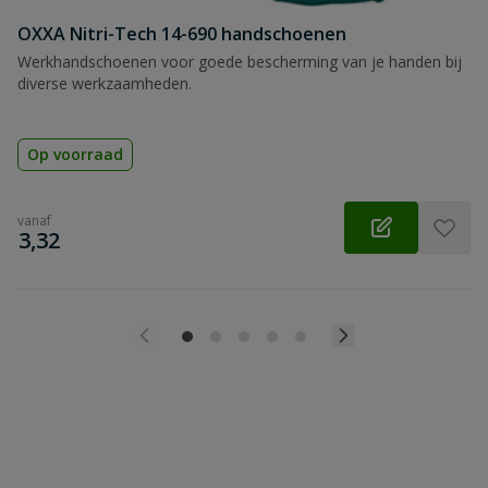
OXXA Nitri-Tech 14-690 handschoenen
Werkhandschoenen voor goede bescherming van je handen bij
diverse werkzaamheden.
Op voorraad
vanaf
€
3,32