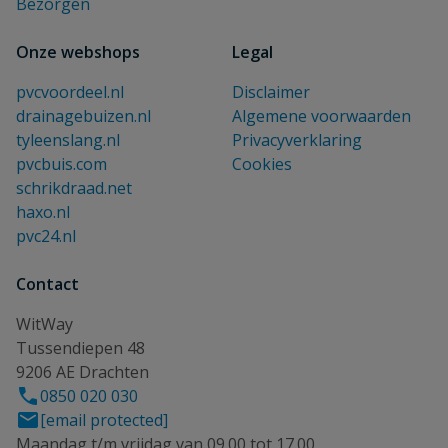
Bezorgen
Onze webshops
Legal
pvcvoordeel.nl
Disclaimer
drainagebuizen.nl
Algemene voorwaarden
tyleenslang.nl
Privacyverklaring
pvcbuis.com
Cookies
schrikdraad.net
haxo.nl
pvc24.nl
Contact
WitWay
Tussendiepen 48
9206 AE Drachten
0850 020 030
[email protected]
Maandag t/m vrijdag van 09.00 tot 17.00