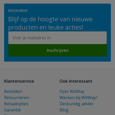
NIEUWSBRIEF
Blijf op de hoogte van nieuwe
producten en leuke acties!
E-mailadres
Inschrijven
Klantenservice
Ook interessant
Bestellen
Over WitWay
Retourneren
Werken bij WitWay?
Betaalopties
Deskundig advies
Garantie
Blog