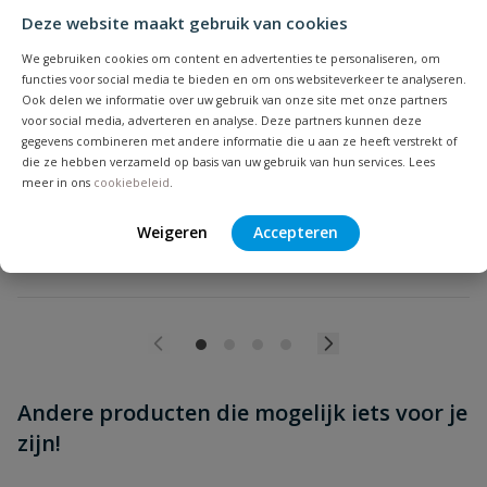
Deze website maakt gebruik van cookies
4Rain Slim Stone Decor Regenton 350 Liter Antraciet
Beoordeling versturen
We gebruiken cookies om content en advertenties te personaliseren, om
350 liter inhoud | Slank ruimtebesparend model | Inclusief
functies voor social media te bieden en om ons websiteverkeer te analyseren.
kraan en muurbevestiging | Aansluitbaar op regenton
Ook delen we informatie over uw gebruik van onze site met onze partners
vulautomaat
voor social media, adverteren en analyse. Deze partners kunnen deze
gegevens combineren met andere informatie die u aan ze heeft verstrekt of
Op voorraad
die ze hebben verzameld op basis van uw gebruik van hun services. Lees
meer in ons
cookiebeleid
.
Weigeren
Accepteren
€
245,01
Andere producten die mogelijk iets voor je
zijn!