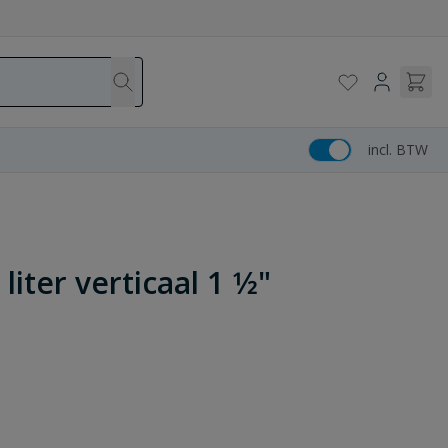
incl. BTW
iter verticaal 1 1⁄2"