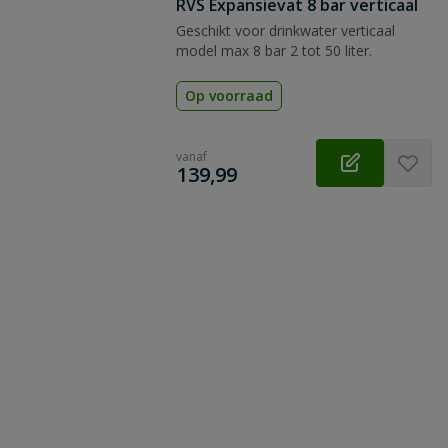
RVS Expansievat 8 bar verticaal
Geschikt voor drinkwater verticaal
model max 8 bar 2 tot 50 liter.
Op voorraad
vanaf
€
139,99