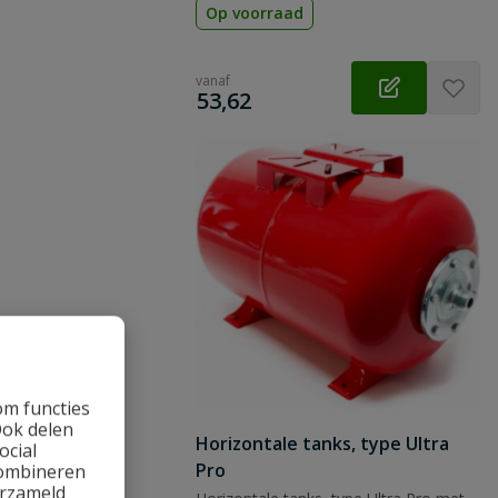
Op voorraad
vanaf
€
53,62
om functies
Ook delen
Horizontale tanks, type Ultra
ocial
Pro
combineren
erzameld