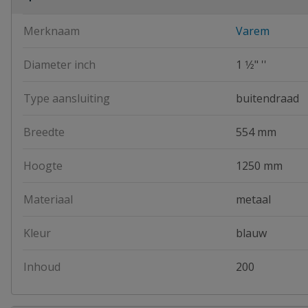
Merknaam
Varem
Diameter inch
1 1⁄2" ''
Type aansluiting
buitendraad
Breedte
554 mm
Hoogte
1250 mm
Materiaal
metaal
Kleur
blauw
Inhoud
200