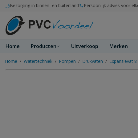
Ga naar de inhoud
Bezorging in binnen- en buitenland
Persoonlijk advies voor elk
Home
Producten
Uitverkoop
Merken
Home
/
Watertechniek
/
Pompen
/
Drukvaten
/
Expansievat 8 b