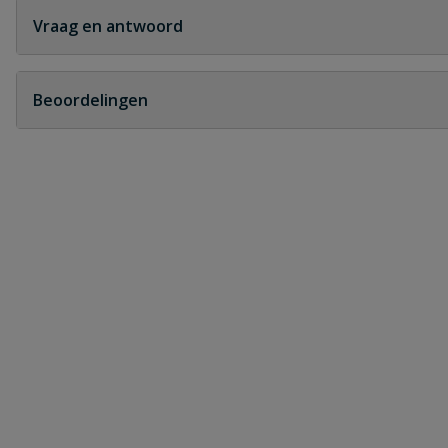
Vraag en antwoord
Geen vragen
Beoordelingen
Heb je zelf ook een vraag over dit product?
Schrijf zelf een beoordeling
Je beoordeelt:
Expansievat 8 bar 200 liter verticaal 1 
Uw waardering:
Naam