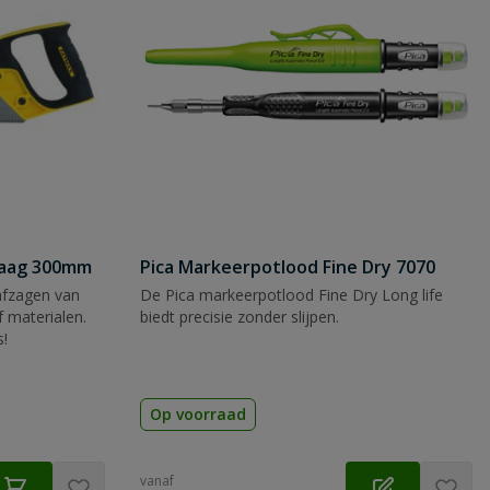
zaag 300mm
Pica Markeerpotlood Fine Dry 7070
afzagen van
De Pica markeerpotlood Fine Dry Long life
 materialen.
biedt precisie zonder slijpen.
s!
Op voorraad
vanaf