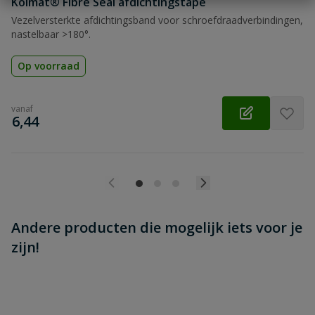
Kolmat® Fibre Seal afdichtingstape
Beoordeling versturen
Vezelversterkte afdichtingsband voor schroefdraadverbindingen,
nastelbaar >180°.
Op voorraad
vanaf
€
6,44
Andere producten die mogelijk iets voor je
zijn!