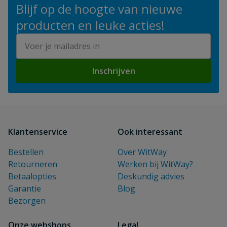
Blijf op de hoogte van nieuwe
producten en leuke acties!
E-mailadres
Inschrijven
Klantenservice
Ook interessant
Bestellen
Over WitWay
Retourneren
Werken bij WitWay?
Betaalopties
Deskundig advies
Garantie
Blog
Bezorgen
Onze webshops
Legal