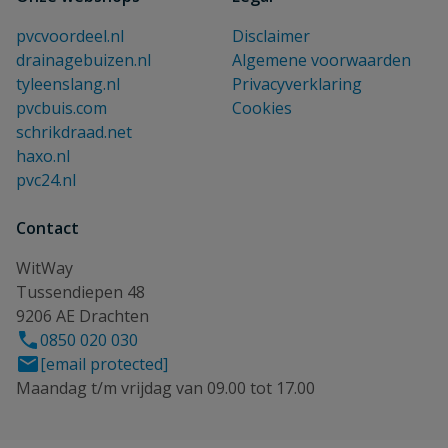
pvcvoordeel.nl
Disclaimer
drainagebuizen.nl
Algemene voorwaarden
tyleenslang.nl
Privacyverklaring
pvcbuis.com
Cookies
schrikdraad.net
haxo.nl
pvc24.nl
Contact
WitWay
Tussendiepen 48
9206 AE Drachten
0850 020 030
[email protected]
Maandag t/m vrijdag van 09.00 tot 17.00