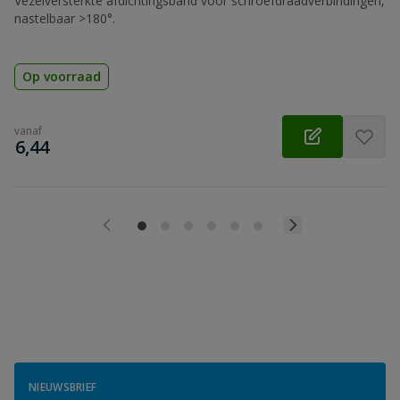
Vezelversterkte afdichtingsband voor schroefdraadverbindingen,
nastelbaar >180°.
Op voorraad
vanaf
€
6,44
NIEUWSBRIEF