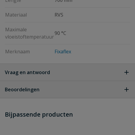
Lengte
700 mm
Materiaal
RVS
Maximale
90 °C
vloeistoftemperatuur
Merknaam
Fixaflex
Vraag en antwoord
Geen vragen
Beoordelingen
Heb je zelf ook een vraag over
Stel jouw
Bijpassende producten
Schrijf zelf een beoordeling
vraag
dit product?
Je beoordeelt:
Fixaflex flexibele aansluitslang 3/8"
binnendraad x buitendraad lengte 30 cm DN8