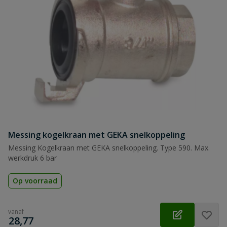
Messing kogelkraan met GEKA snelkoppeling
Messing Kogelkraan met GEKA snelkoppeling. Type 590. Max.
werkdruk 6 bar
Op voorraad
vanaf
€
28,77