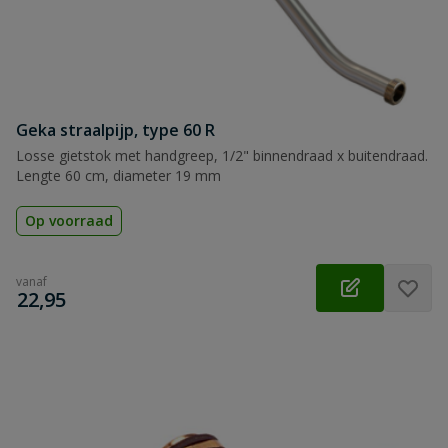
Geka straalpijp, type 60 R
Losse gietstok met handgreep, 1/2" binnendraad x buitendraad.
Lengte 60 cm, diameter 19 mm
Op voorraad
vanaf
€
22,95