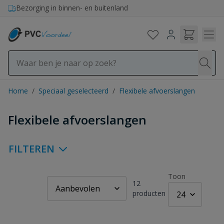
Ga naar de inhoud
Bezorging in binnen- en buitenland
Home
/
Speciaal geselecteerd
/
Flexibele afvoerslangen
Flexibele afvoerslangen
FILTEREN
Toon
12
producten