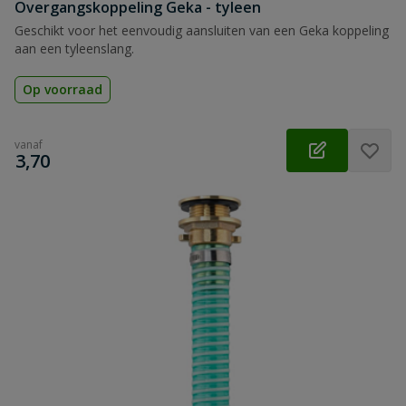
Overgangskoppeling Geka - tyleen
Geschikt voor het eenvoudig aansluiten van een Geka koppeling
aan een tyleenslang.
Op voorraad
vanaf
€
3,70