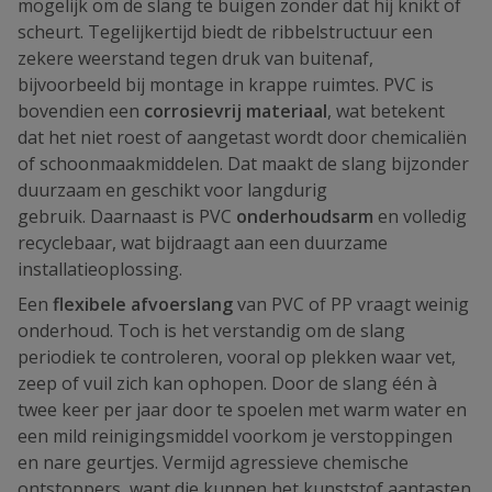
mogelijk om de slang te buigen zonder dat hij knikt of
scheurt. Tegelijkertijd biedt de ribbelstructuur een
zekere weerstand tegen druk van buitenaf,
bijvoorbeeld bij montage in krappe ruimtes. PVC is
bovendien een
corrosievrij materiaal
, wat betekent
dat het niet roest of aangetast wordt door chemicaliën
of schoonmaakmiddelen. Dat maakt de slang bijzonder
duurzaam en geschikt voor langdurig
gebruik. Daarnaast is PVC
onderhoudsarm
en volledig
recyclebaar, wat bijdraagt aan een duurzame
installatieoplossing.
Een
flexibele afvoerslang
van PVC of PP vraagt weinig
onderhoud. Toch is het verstandig om de slang
periodiek te controleren, vooral op plekken waar vet,
zeep of vuil zich kan ophopen. Door de slang één à
twee keer per jaar door te spoelen met warm water en
een mild reinigingsmiddel voorkom je verstoppingen
en nare geurtjes. Vermijd agressieve chemische
ontstoppers, want die kunnen het kunststof aantasten.