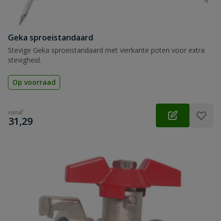
Geka sproeistandaard
Stevige Geka sproeistandaard met vierkante poten voor extra
stevigheid.
Op voorraad
vanaf
€
31,29