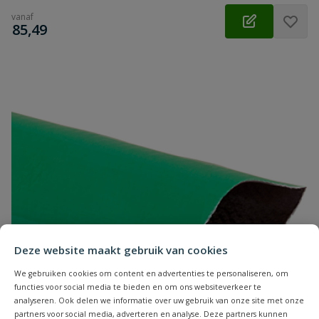
vanaf
€
85,49
Deze website maakt gebruik van cookies
We gebruiken cookies om content en advertenties te personaliseren, om
functies voor social media te bieden en om ons websiteverkeer te
analyseren. Ook delen we informatie over uw gebruik van onze site met onze
partners voor social media, adverteren en analyse. Deze partners kunnen