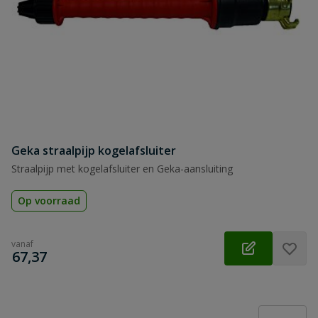
Geka straalpijp kogelafsluiter
Straalpijp met kogelafsluiter en Geka-aansluiting
Op voorraad
vanaf
€
67,37