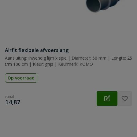
Airfit flexibele afvoerslang
Aansluiting: inwendig lijm x spie | Diameter: 50 mm | Lengte: 25
t/m 100 cm | Kleur: grijs | Keurmerk: KOMO
Op voorraad
vanaf
€
14,87