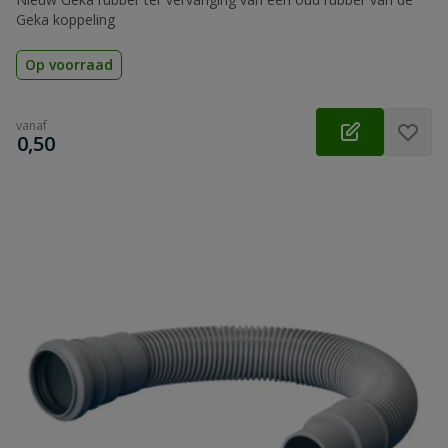
Geka koppeling
Op voorraad
vanaf
€
0,50