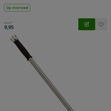
Op voorraad
vanaf
€
9,95