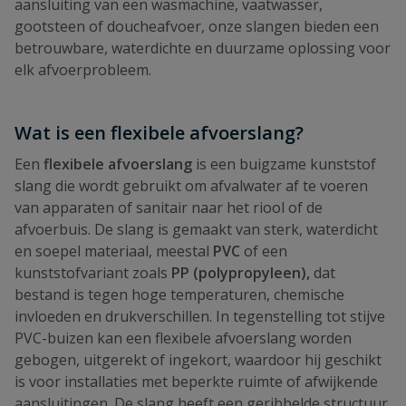
aansluiting van een wasmachine, vaatwasser,
gootsteen of doucheafvoer, onze slangen bieden een
betrouwbare, waterdichte en duurzame oplossing voor
elk afvoerprobleem.
Wat is een flexibele afvoerslang?
Een
flexibele afvoerslang
is een buigzame kunststof
slang die wordt gebruikt om afvalwater af te voeren
van apparaten of sanitair naar het riool of de
afvoerbuis. De slang is gemaakt van sterk, waterdicht
en soepel materiaal, meestal
PVC
of een
kunststofvariant zoals
PP (polypropyleen),
dat
bestand is tegen hoge temperaturen, chemische
invloeden en drukverschillen. In tegenstelling tot stijve
PVC-buizen kan een flexibele afvoerslang worden
gebogen, uitgerekt of ingekort, waardoor hij geschikt
is voor installaties met beperkte ruimte of afwijkende
aansluitingen. De slang heeft een geribbelde structuur