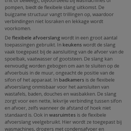
trilt of beweegt, bijvoorbeeld bij wasmachines of
pompen, biedt de flexibele slang uitkomst. De
buigzame structuur vangt trillingen op, waardoor
verbindingen niet losraken en lekkage wordt
voorkomen.
De
flexibele afvoerslang
wordt in een groot aantal
toepassingen gebruikt. In
keukens
wordt de slang
vaak toegepast bij de aansluiting van de afvoer van de
spoelbak, vaatwasser of gootsteen. De slang kan
eenvoudig worden gebogen om aan te sluiten op de
afvoerbuis in de muur, ongeacht de positie van de
sifon of het apparaat. In
badkamers
is de flexibele
afvoerslang onmisbaar voor het aansluiten van
wastafels, baden, douches en wasbakken. De slang
zorgt voor een nette, lekvrije verbinding tussen sifon
en afvoer, zelfs wanneer de afstand of hoek niet
standaard is. Ook in
wasruimtes
is de flexibele
afvoerslang veelgebruikt. Hier wordt ze toegepast bij
wasmachines, drogers met condensafvoer en