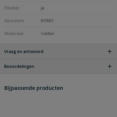
Flexibel
ja
Keurmerk
KOMO
Materiaal
rubber
Vraag en antwoord
Geen vragen
Beoordelingen
Heb je zelf ook een vraag over
Stel jouw
Bijpassende producten
Schrijf zelf een beoordeling
vraag
dit product?
Je beoordeelt:
Flexibele eindkap 200 mm
Uw waardering: