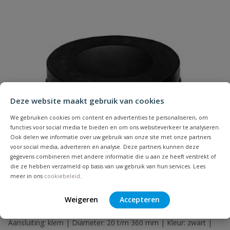
Naam
Deze website maakt gebruik van cookies
Samenvatting
We gebruiken cookies om content en advertenties te personaliseren, om
functies voor social media te bieden en om ons websiteverkeer te analyseren.
Beoordeling
Ook delen we informatie over uw gebruik van onze site met onze partners
voor social media, adverteren en analyse. Deze partners kunnen deze
gegevens combineren met andere informatie die u aan ze heeft verstrekt of
die ze hebben verzameld op basis van uw gebruik van hun services. Lees
meer in ons
cookiebeleid
.
Weigeren
Accepteren
Beoordeling versturen
Flexibele eindkap
Aansluiting: klem | Diameter: 20 t/m 360 mm | Kleur: zwart |