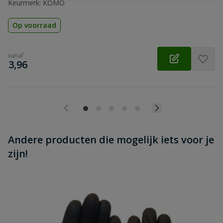
Keurmerk: KOMO
Op voorraad
vanaf
€
3,96
Andere producten die mogelijk iets voor je
zijn!