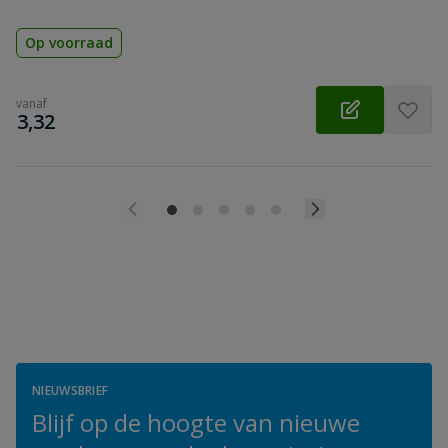
Op voorraad
vanaf
€
3,32
NIEUWSBRIEF
Blijf op de hoogte van nieuwe