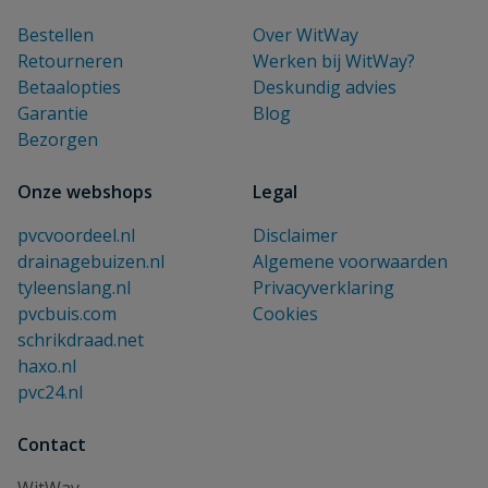
Bestellen
Over WitWay
Retourneren
Werken bij WitWay?
Betaalopties
Deskundig advies
Garantie
Blog
Bezorgen
Onze webshops
Legal
pvcvoordeel.nl
Disclaimer
drainagebuizen.nl
Algemene voorwaarden
tyleenslang.nl
Privacyverklaring
pvcbuis.com
Cookies
schrikdraad.net
haxo.nl
pvc24.nl
Contact