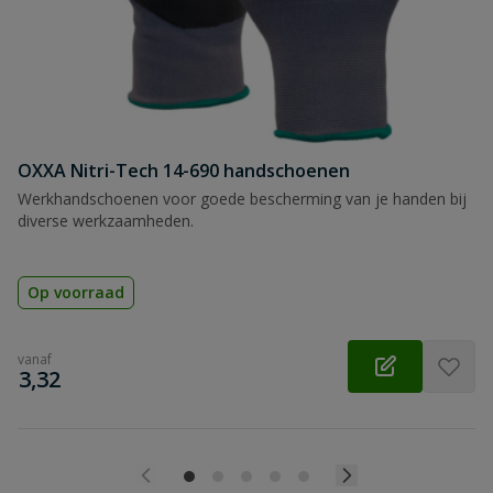
OXXA Nitri-Tech 14-690 handschoenen
Werkhandschoenen voor goede bescherming van je handen bij
diverse werkzaamheden.
Op voorraad
vanaf
€
3,32