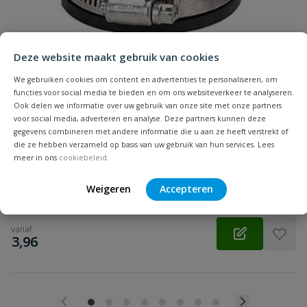
Beoordeling
Deze website maakt gebruik van cookies
We gebruiken cookies om content en advertenties te personaliseren, om
functies voor social media te bieden en om ons websiteverkeer te analyseren.
Ook delen we informatie over uw gebruik van onze site met onze partners
Beoordeling versturen
voor social media, adverteren en analyse. Deze partners kunnen deze
Flexibele eindkap
gegevens combineren met andere informatie die u aan ze heeft verstrekt of
Aansluiting: klem | Diameter: 20 t/m 360 mm | Kleur: zwart |
die ze hebben verzameld op basis van uw gebruik van hun services. Lees
Keurmerk: KOMO
meer in ons
cookiebeleid
.
Op voorraad
Weigeren
Accepteren
vanaf
€
3,96