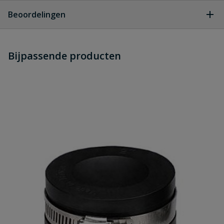
Geen vragen
Beoordelingen
Heb je zelf ook een vraag over
Stel jouw
Bijpassende producten
Schrijf zelf een beoordeling
vraag
dit product?
Je beoordeelt:
Flexibel T-stuk 40 mm - 50 mm
Uw waardering:
Naam
Samenvatting