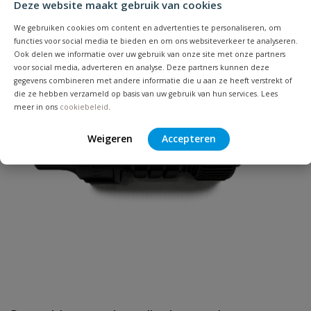
type 1867
Deze website maakt gebruik van cookies
We gebruiken cookies om content en advertenties te personaliseren, om
Uw waardering:
functies voor social media te bieden en om ons websiteverkeer te analyseren.
Ook delen we informatie over uw gebruik van onze site met onze partners
voor social media, adverteren en analyse. Deze partners kunnen deze
gegevens combineren met andere informatie die u aan ze heeft verstrekt of
die ze hebben verzameld op basis van uw gebruik van hun services. Lees
meer in ons
cookiebeleid
.
Weigeren
Accepteren
Naam
Samenvatting
Beoordeling