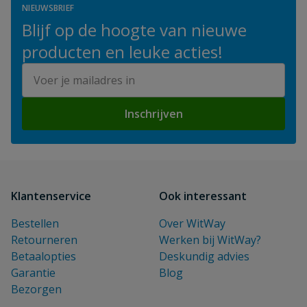
NIEUWSBRIEF
Blijf op de hoogte van nieuwe
producten en leuke acties!
E-mailadres
Inschrijven
Klantenservice
Ook interessant
Bestellen
Over WitWay
Retourneren
Werken bij WitWay?
Betaalopties
Deskundig advies
Garantie
Blog
Bezorgen