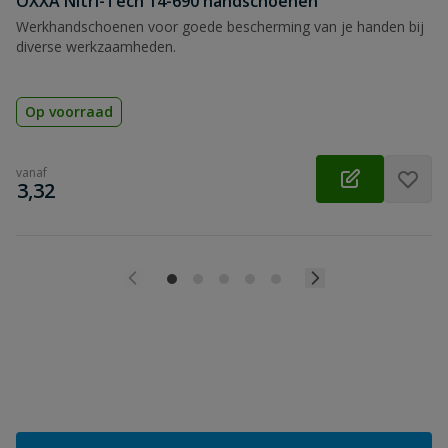
OXXA Nitri-Tech 14-690 handschoenen
Werkhandschoenen voor goede bescherming van je handen bij
diverse werkzaamheden.
Op voorraad
vanaf
€
3,32