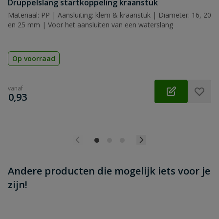
Druppelslang startkoppeling kraanstuk
Beoordeling versturen
Materiaal: PP | Aansluiting: klem & kraanstuk | Diameter: 16, 20
en 25 mm | Voor het aansluiten van een waterslang
Op voorraad
vanaf
€
0,93
Andere producten die mogelijk iets voor je
zijn!