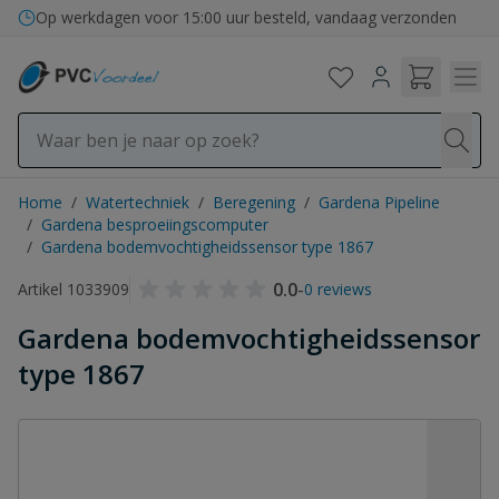
Ga naar de inhoud
Bezorging in binnen- en buitenland
Op werkdagen voor 15:00 uur besteld, vandaag verzonden
Home
/
Watertechniek
/
Beregening
/
Gardena Pipeline
/
Gardena besproeiingscomputer
/
Gardena bodemvochtigheidssensor type 1867
0.0
-
Artikel 1033909
0 reviews
Gardena bodemvochtigheidssensor
type 1867