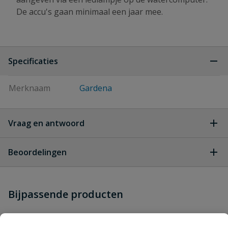
De accu's gaan minimaal een jaar mee.
Specificaties
Merknaam
Gardena
Vraag en antwoord
Geen vragen
Beoordelingen
Heb je zelf ook een vraag over
Stel jouw
Bijpassende producten
Schrijf zelf een beoordeling
vraag
dit product?
Je beoordeelt:
Gardena bodemvochtigheidssensor