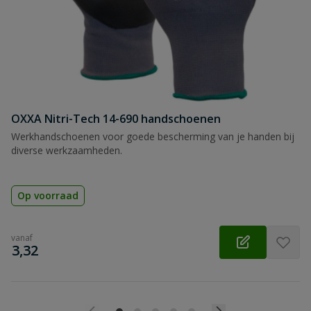
OXXA Nitri-Tech 14-690 handschoenen
Werkhandschoenen voor goede bescherming van je handen bij
diverse werkzaamheden.
Op voorraad
vanaf
€
3,32