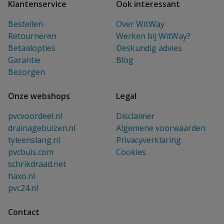
Klantenservice
Ook interessant
Bestellen
Over WitWay
Retourneren
Werken bij WitWay?
Betaalopties
Deskundig advies
Garantie
Blog
Bezorgen
Onze webshops
Legal
pvcvoordeel.nl
Disclaimer
drainagebuizen.nl
Algemene voorwaarden
tyleenslang.nl
Privacyverklaring
pvcbuis.com
Cookies
schrikdraad.net
haxo.nl
pvc24.nl
Contact