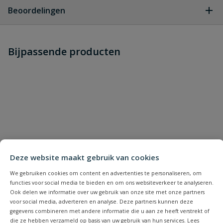
Geen vragen
Beoordelingen
Heb je zelf ook een vraag over
Stel jouw
Bijpassende producten
Schrijf zelf een beoordeling
vraag
dit product?
Je beoordeelt:
Gardena broes met verlengstuk 60
cm
Uw waardering:
Deze website maakt gebruik van cookies
We gebruiken cookies om content en advertenties te personaliseren, om
functies voor social media te bieden en om ons websiteverkeer te analyseren.
Naam
Ook delen we informatie over uw gebruik van onze site met onze partners
voor social media, adverteren en analyse. Deze partners kunnen deze
gegevens combineren met andere informatie die u aan ze heeft verstrekt of
die ze hebben verzameld op basis van uw gebruik van hun services. Lees
Samenvatting