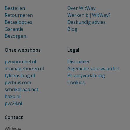
Bestellen
Over WitWay
Retourneren
Werken bij WitWay?
Betaalopties
Deskundig advies
Garantie
Blog
Bezorgen
Onze webshops
Legal
pvcvoordeel.nl
Disclaimer
drainagebuizen.nl
Algemene voorwaarden
tyleenslang.nl
Privacyverklaring
pvcbuis.com
Cookies
schrikdraad.net
haxo.nl
pvc24.nl
Contact
WitWay