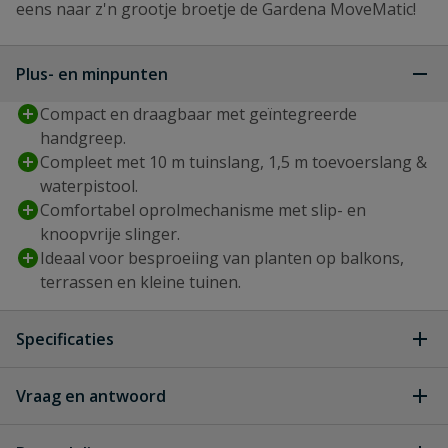
eens naar z'n grootje broetje de Gardena MoveMatic!
Plus- en minpunten
Compact en draagbaar met geïntegreerde
handgreep.
Compleet met 10 m tuinslang, 1,5 m toevoerslang &
waterpistool.
Comfortabel oprolmechanisme met slip- en
knoopvrije slinger.
Ideaal voor besproeiing van planten op balkons,
terrassen en kleine tuinen.
Specificaties
Artikelnummer
Vraag en antwoord
18692-20.000.00
fabrikant
Geen vragen