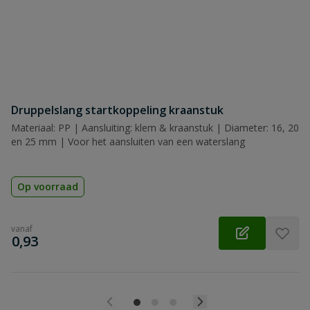
Beoordeling
Druppelslang startkoppeling kraanstuk
Beoordeling versturen
Materiaal: PP | Aansluiting: klem & kraanstuk | Diameter: 16, 20
en 25 mm | Voor het aansluiten van een waterslang
Op voorraad
vanaf
€
0,93