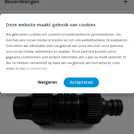
Beoordelingen
Binnendiameter
8,5 mm
Heb je zelf ook een vraag over
Buitendiameter
12,5 mm
Stel jouw
Deze website maakt gebruik van cookies
Bijpassende producten
Schrijf zelf een beoordeling
vraag
dit product?
Classic watersproeier,
We gebruiken cookies om content en advertenties te personaliseren, om
Je beoordeelt:
Gardena Move draagbare
functies voor social media te bieden en om ons websiteverkeer te analyseren.
Geleverd inclusief
apparaathouder en kraanstuk met
slangenbox
Ook delen we informatie over uw gebruik van onze site met onze partners
adapter.
voor social media, adverteren en analyse. Deze partners kunnen deze
gegevens combineren met andere informatie die u aan ze heeft verstrekt of
Uw waardering:
Lengte
10 meter
die ze hebben verzameld op basis van uw gebruik van hun services. Lees
meer in ons
cookiebeleid
.
Materiaal
kunststof
Weigeren
Accepteren
Merknaam
Gardena
Vorstbestendig
ja
Naam
Samenvatting