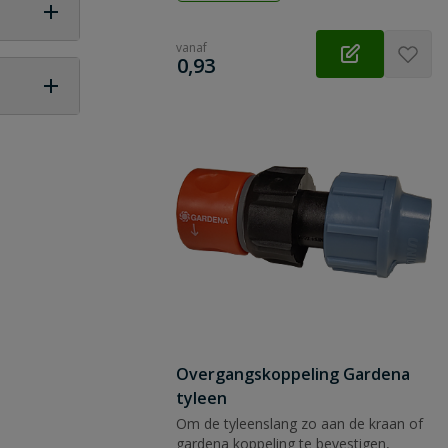
vanaf
€
0,93
 vraag
Overgangskoppeling Gardena
tyleen
Om de tyleenslang zo aan de kraan of
gardena koppeling te bevestigen,