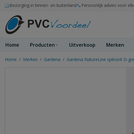
Ga naar de inhoud
Bezorging in binnen- en buitenland
Persoonlijk advies voor elk
Home
Producten
Uitverkoop
Merken
Home
/
Merken
/
Gardena
/
Gardena NatureLine spitvork D-gr