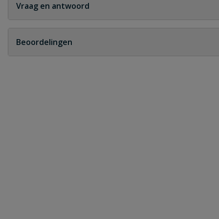
Vraag en antwoord
Geen vragen
Beoordelingen
Heb je zelf ook een vraag over dit product?
Schrijf zelf een beoordeling
Je beoordeelt:
Gardena NatureLine spitvork D-greep
Uw waardering:
Naam