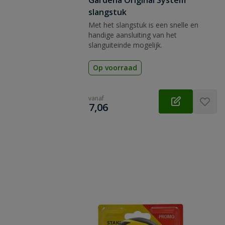
Gardena Original System
slangstuk
Met het slangstuk is een snelle en
handige aansluiting van het
slanguiteinde mogelijk.
Op voorraad
vanaf
€
7,06