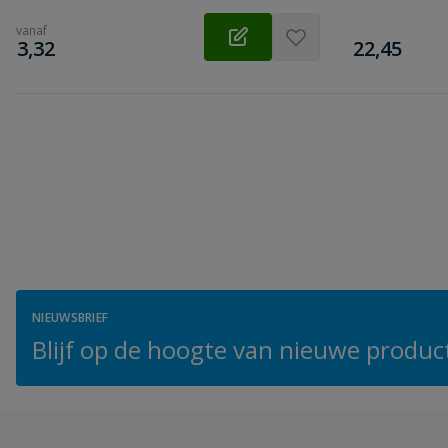
vanaf
€
€
3,32
22,45
NIEUWSBRIEF
Blijf op de hoogte van nieuwe product