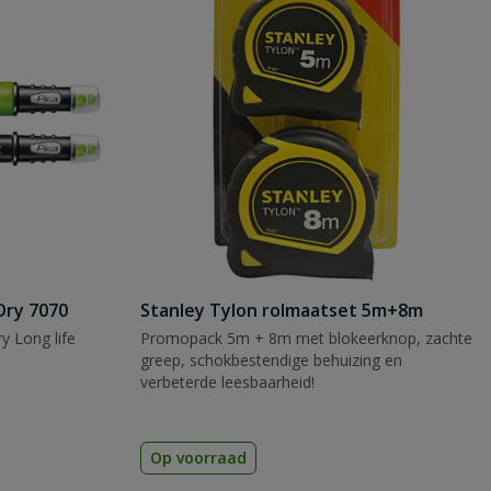
Dry 7070
Stanley Tylon rolmaatset 5m+8m
y Long life
Promopack 5m + 8m met blokeerknop, zachte
greep, schokbestendige behuizing en
verbeterde leesbaarheid!
Op voorraad