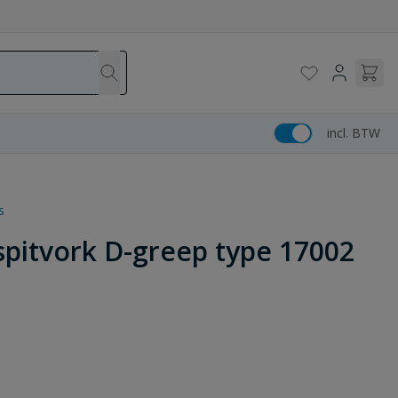
incl. BTW
s
pitvork D-greep type 17002