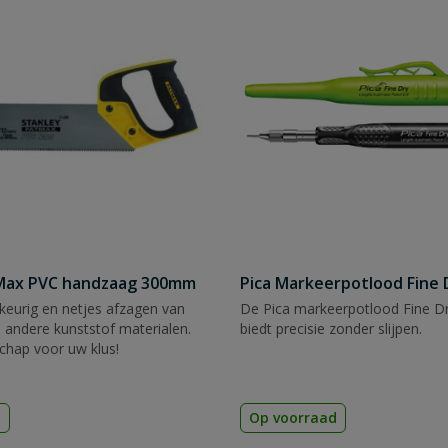
tMax PVC handzaag 300mm
Pica Markeerpotlood Fine 
eurig en netjes afzagen van
De Pica markeerpotlood Fine Dr
 andere kunststof materialen.
biedt precisie zonder slijpen.
chap voor uw klus!
d
Op voorraad