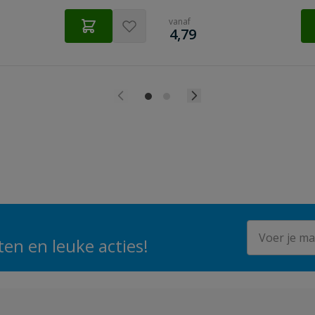
vanaf
€
4,79
E-mailadres
en en leuke acties!