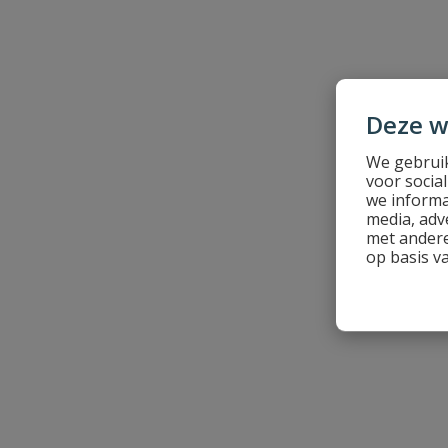
Samenvatting
Beoordeling
Deze w
We gebruik
voor socia
we informa
media, adv
Beoordeling versturen
met andere
op basis v