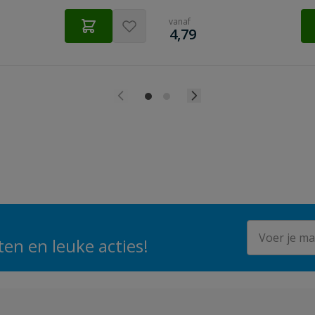
vanaf
€
4,79
E-mailadres
en en leuke acties!