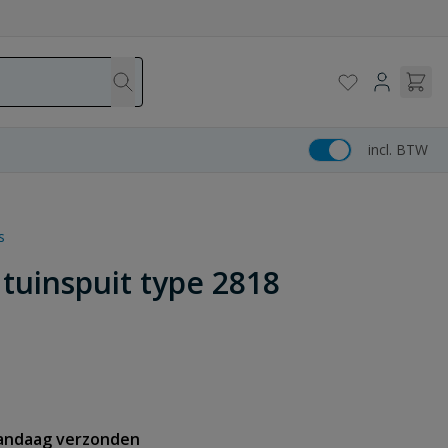
incl. BTW
s
tuinspuit type 2818
vandaag verzonden