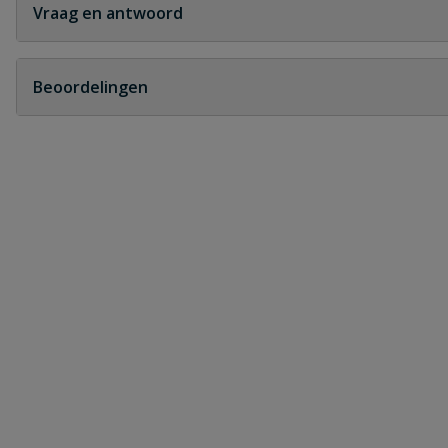
Vraag en antwoord
Geen vragen
Beoordelingen
Heb je zelf ook een vraag over dit product?
Schrijf zelf een beoordeling
Je beoordeelt:
Gardena Prof System tuinspuit type 2
Uw waardering:
Naam