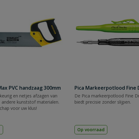
tMax PVC handzaag 300mm
Pica Markeerpotlood Fine 
eurig en netjes afzagen van
De Pica markeerpotlood Fine Dr
 andere kunststof materialen.
biedt precisie zonder slijpen.
chap voor uw klus!
d
Op voorraad