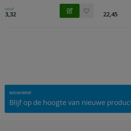
vanaf
€
€
3,32
22,45
NIEUWSBRIEF
Blijf op de hoogte van nieuwe product