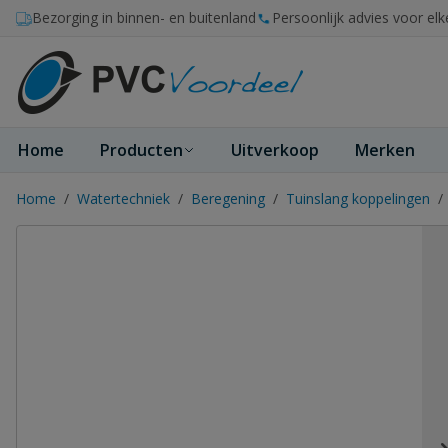
Ga naar de inhoud
Bezorging in binnen- en buitenland
Persoonlijk advies voor elk
Home
Producten
Uitverkoop
Merken
Home
/
Watertechniek
/
Beregening
/
Tuinslang koppelingen
/