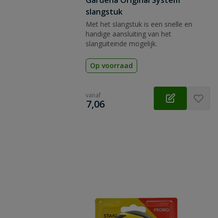
Gardena Original System
slangstuk
Met het slangstuk is een snelle en
handige aansluiting van het
slanguiteinde mogelijk.
Op voorraad
vanaf
€
7,06