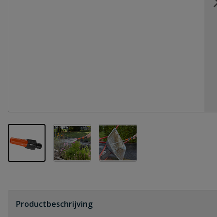
View larger image
View larger image
View larger image
Productbeschrijving