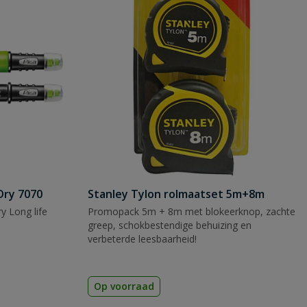
Dry 7070
Stanley Tylon rolmaatset 5m+8m
y Long life
Promopack 5m + 8m met blokeerknop, zachte
greep, schokbestendige behuizing en
verbeterde leesbaarheid!
Op voorraad