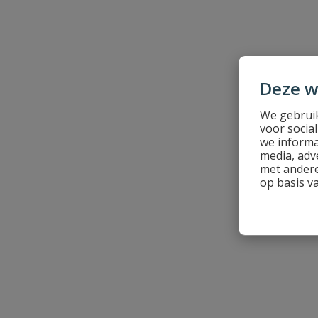
Samenvatting
Beoordeling
Deze w
We gebruik
voor socia
we informa
media, adv
Beoordeling versturen
met andere
op basis v