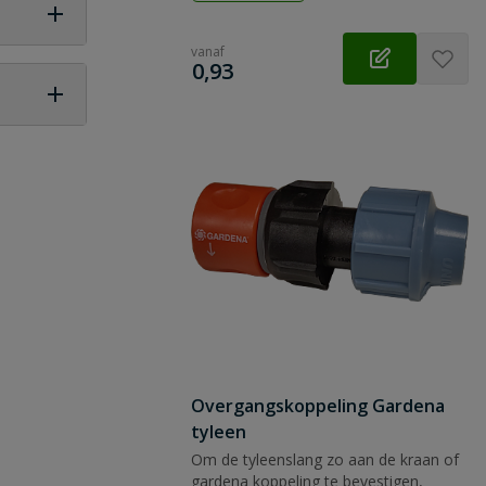
vanaf
€
0,93
 vraag
Overgangskoppeling Gardena
tyleen
Om de tyleenslang zo aan de kraan of
gardena koppeling te bevestigen,