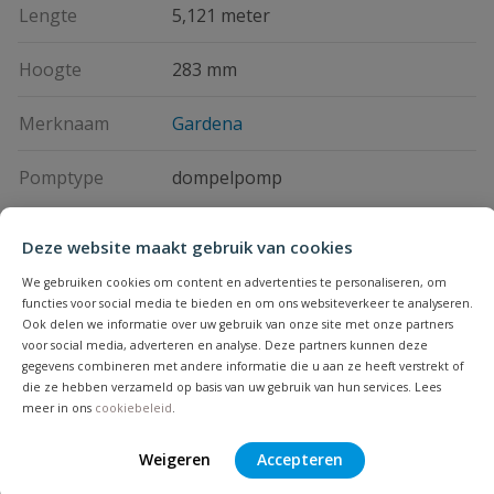
Lengte
5,121 meter
Hoogte
283 mm
Merknaam
Gardena
Pomptype
dompelpomp
Deze website maakt gebruik van cookies
Vraag en antwoord
We gebruiken cookies om content en advertenties te personaliseren, om
Geen vragen
functies voor social media te bieden en om ons websiteverkeer te analyseren.
Beoordelingen
Ook delen we informatie over uw gebruik van onze site met onze partners
voor social media, adverteren en analyse. Deze partners kunnen deze
gegevens combineren met andere informatie die u aan ze heeft verstrekt of
Heb je zelf ook een vraag over
die ze hebben verzameld op basis van uw gebruik van hun services. Lees
Stel jouw
Bijpassende producten
Schrijf zelf een beoordeling
vraag
dit product?
meer in ons
cookiebeleid
.
Je beoordeelt:
Gardena schoonwater dompelpomp
Weigeren
Accepteren
type 9000