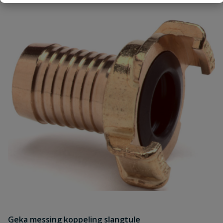
Uw waardering:
Naam
Samenvatting
Beoordeling
Geka messing koppeling slangtule