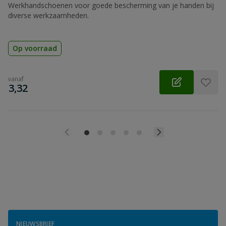
Werkhandschoenen voor goede bescherming van je handen bij
diverse werkzaamheden.
Op voorraad
vanaf
€
3,32
NIEUWSBRIEF