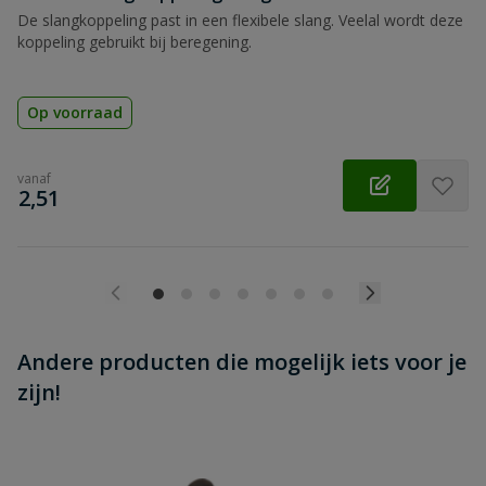
Beoordeling versturen
De slangkoppeling past in een flexibele slang. Veelal wordt deze
koppeling gebruikt bij beregening.
Op voorraad
vanaf
€
2,51
Andere producten die mogelijk iets voor je
zijn!