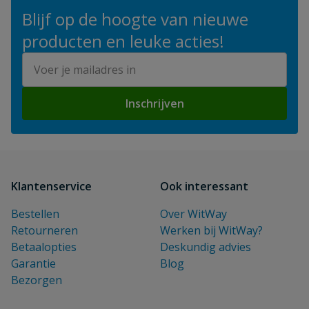
Blijf op de hoogte van nieuwe
producten en leuke acties!
E-mailadres
Inschrijven
Klantenservice
Ook interessant
Bestellen
Over WitWay
Retourneren
Werken bij WitWay?
Betaalopties
Deskundig advies
Garantie
Blog
Bezorgen