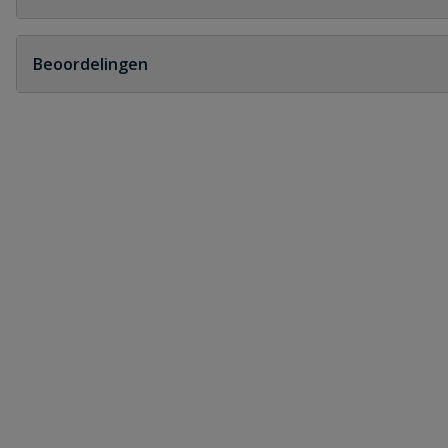
Geen vragen
Beoordelingen
Heb je zelf ook een vraag over dit product?
Schrijf zelf een beoordeling
Je beoordeelt:
Gardena schroefadapter voor zachte b
Uw waardering:
Naam