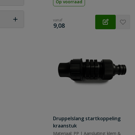
Op voorraad
vanaf
€
9,08
 vraag
Druppelslang startkoppeling
kraanstuk
Materiaal: PP | Aansluiting: klem &