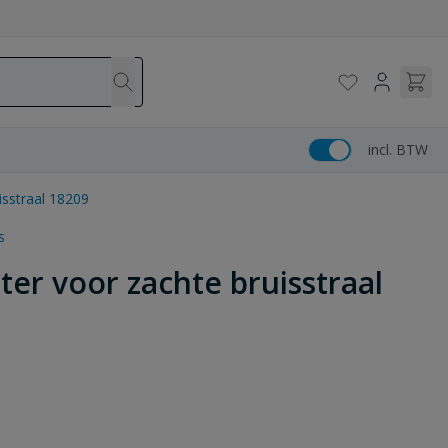
incl. BTW
isstraal 18209
s
er voor zachte bruisstraal