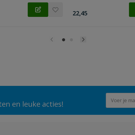
€
22,45
E-mailadres
en en leuke acties!