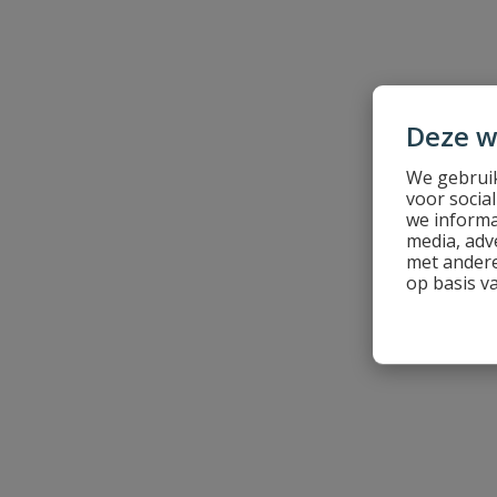
Samenvatting
Beoordeling
Deze w
We gebruik
voor socia
we informa
Beoordeling versturen
media, adv
met andere
op basis v