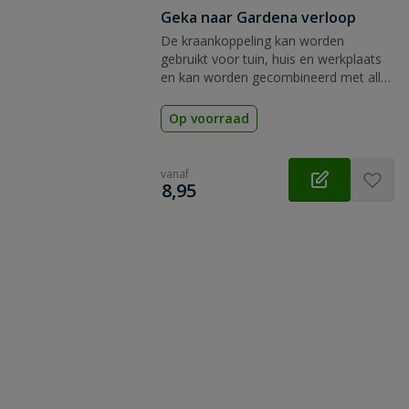
Geka naar Gardena verloop
De kraankoppeling kan worden
gebruikt voor tuin, huis en werkplaats
en kan worden gecombineerd met alle
gangbare insteeksystemen en
slangtypen.
Op voorraad
vanaf
€
8,95