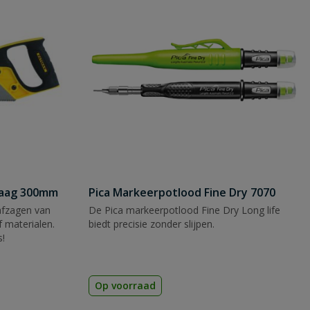
zaag 300mm
Pica Markeerpotlood Fine Dry 7070
afzagen van
De Pica markeerpotlood Fine Dry Long life
 materialen.
biedt precisie zonder slijpen.
s!
Op voorraad