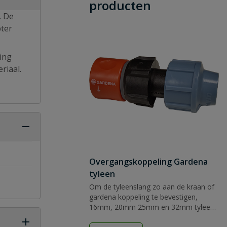
producten
. De
ter
ting
riaal.
Overgangskoppeling Gardena
tyleen
Om de tyleenslang zo aan de kraan of
gardena koppeling te bevestigen,
16mm, 20mm 25mm en 32mm tyleen
naar gardena klik systeem