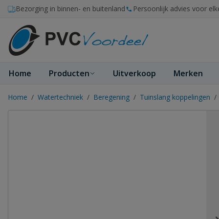
Ga naar de inhoud
Bezorging in binnen- en buitenland
Persoonlijk advies voor elk
Home
Producten
Uitverkoop
Merken
Home
/
Watertechniek
/
Beregening
/
Tuinslang koppelingen
/