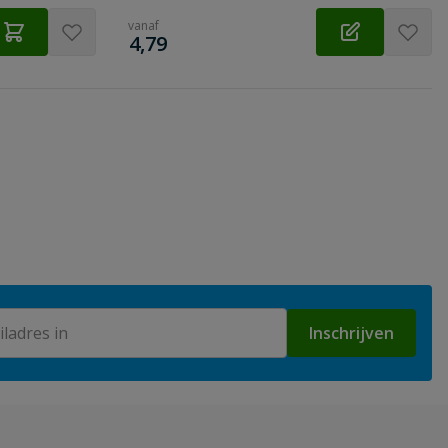
vanaf
€
4,79
Inschrijven