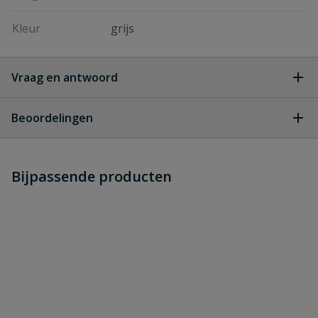
Kleur
grijs
Vraag en antwoord
Geen vragen
Beoordelingen
Heb je zelf ook een vraag over
Stel jouw
Bijpassende producten
Schrijf zelf een beoordeling
vraag
dit product?
Je beoordeelt:
Gardena slanghaspel type RollUp XL
Uw waardering: