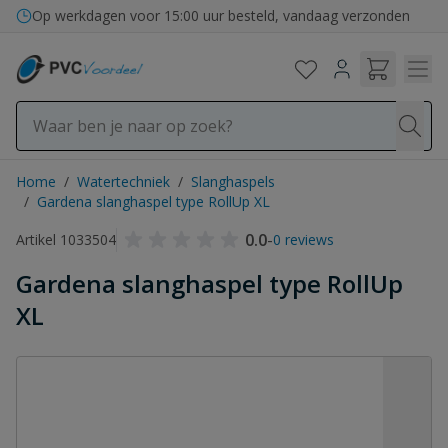
Ga naar de inhoud
Bezorging in binnen- en buitenland
Op werkdagen voor 15:00 uur besteld, vandaag verzonden
Home
/
Watertechniek
/
Slanghaspels
/
Gardena slanghaspel type RollUp XL
0.0
-
Artikel 1033504
0 reviews
Gardena slanghaspel type RollUp
XL