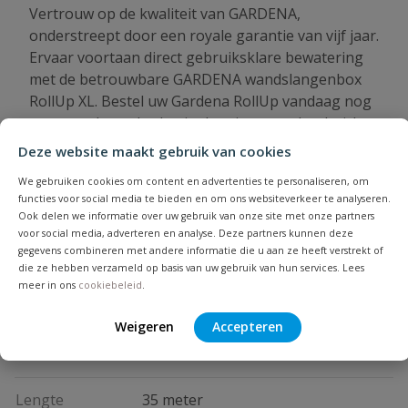
Vertrouw op de kwaliteit van GARDENA,
onderstreept door een royale garantie van vijf jaar.
Ervaar voortaan direct gebruiksklare bewatering
met de betrouwbare GARDENA wandslangenbox
RollUp XL. Bestel uw Gardena RollUp vandaag nog
en ga snel aan de slag in de tuin en om het huis!
Deze website maakt gebruik van cookies
PVCVoordeel: Beter en sneller dan zelf naar de
winkel!
We gebruiken cookies om content en advertenties te personaliseren, om
functies voor social media te bieden en om ons websiteverkeer te analyseren.
Ook delen we informatie over uw gebruik van onze site met onze partners
voor social media, adverteren en analyse. Deze partners kunnen deze
gegevens combineren met andere informatie die u aan ze heeft verstrekt of
Specificaties
die ze hebben verzameld op basis van uw gebruik van hun services. Lees
meer in ons
cookiebeleid
.
Merknaam
Gardena
Weigeren
Accepteren
Diameter
13 mm
Lengte
35 meter