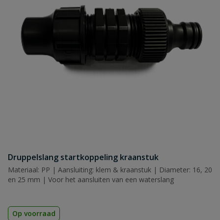
Naam
Samenvatting
Beoordeling
Beoordeling versturen
Druppelslang startkoppeling kraanstuk
Materiaal: PP | Aansluiting: klem & kraanstuk | Diameter: 16, 20
en 25 mm | Voor het aansluiten van een waterslang
Op voorraad