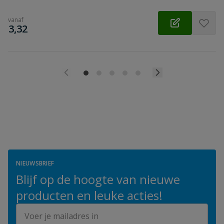
vanaf
€
3,32
NIEUWSBRIEF
Blijf op de hoogte van nieuwe
producten en leuke acties!
E-mailadres