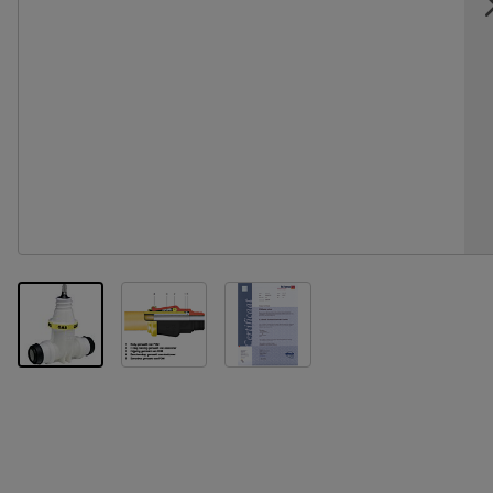
View larger image
View larger image
View larger image