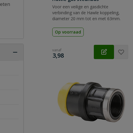
oeten
Voor een veilige en gasdichte
verbinding van de Hawle koppeling,
diameter 20 mm tot en met 63mm.
Op voorraad
vanaf
€
3,98