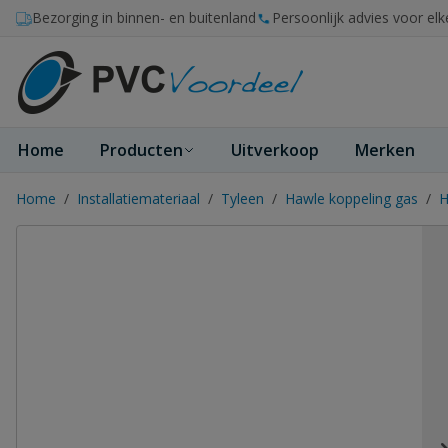
Ga naar de inhoud
Bezorging in binnen- en buitenland
Persoonlijk advies voor elk
Home
Producten
Uitverkoop
Merken
Home
/
Installatiemateriaal
/
Tyleen
/
Hawle koppeling gas
/
H