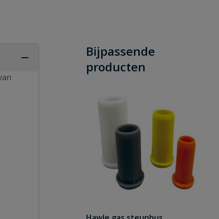
Bijpassende
producten
 van
Hawle gas steunbus