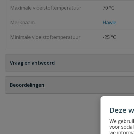
Maximale vloeistoftemperatuur
70 °C
Merknaam
Hawle
Minimale vloeistoftemperatuur
-25 °C
Vraag en antwoord
Geen vragen
Beoordelingen
Heb je zelf ook een vraag over dit product?
Deze w
Schrijf zelf een beoordeling
We gebruik
Je beoordeelt:
Hawle gas afsluiter
voor socia
we informa