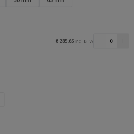
50 mm
63 mm
€ 285,65