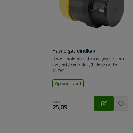
Hawle gas eindkap
Deze Hawle afsluitkap is geschikt om
uw gastyleenleiding (tijdelijk) af te
sluiten
Op voorraad
vanaf
€
25,09