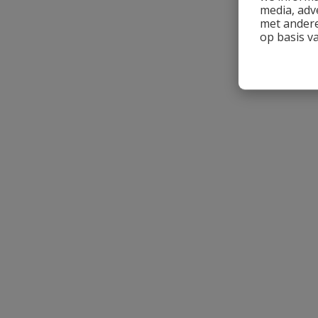
Uw waardering:
media, adv
met andere
op basis v
Naam
Samenvatting
Beoordeling
Beoordeling versturen