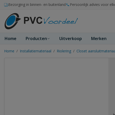
Ga naar de inhoud
Bezorging in binnen- en buitenland
Persoonlijk advies voor elk
Home
Producten
Uitverkoop
Merken
Home
/
Installatiemateriaal
/
Riolering
/
Closet aansluitmateriaa