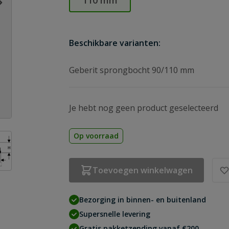
110 mm
Beschikbare varianten:
Geberit sprongbocht 90/110 mm
Je hebt nog geen product geselecteerd
Op voorraad
age
ew larger image
Toevoegen winkelwagen
Bezorging in binnen- en buitenland
Supersnelle levering
Gratis pakketzending vanaf €200