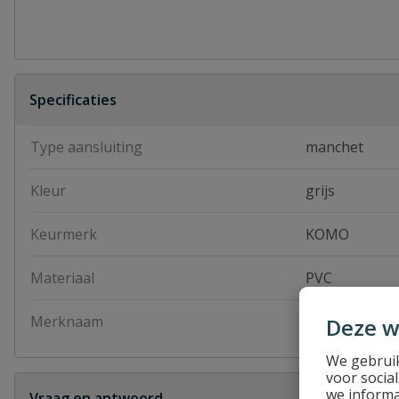
Specificaties
Type aansluiting
manchet
Kleur
grijs
Keurmerk
KOMO
Materiaal
PVC
Merknaam
Geberit
Deze w
We gebruik
voor socia
we informa
Vraag en antwoord