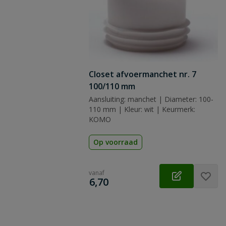
Closet afvoermanchet nr. 7
100/110 mm
Aansluiting: manchet | Diameter: 100-
110 mm | Kleur: wit | Keurmerk:
KOMO
Op voorraad
vanaf
€
6,70