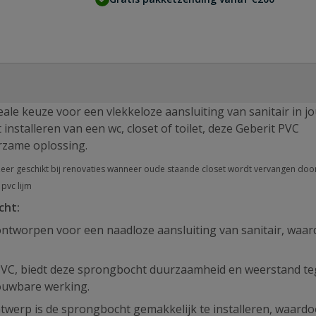
le keuze voor een vlekkeloze aansluiting van sanitair in j
installeren van een wc, closet of toilet, deze Geberit PVC
rzame oplossing.
er geschikt bij renovaties wanneer oude staande closet wordt vervangen doo
 pvc lijm
cht:
ntworpen voor een naadloze aansluiting van sanitair, waa
C, biedt deze sprongbocht duurzaamheid en weerstand t
rouwbare werking.
werp is de sprongbocht gemakkelijk te installeren, waardo