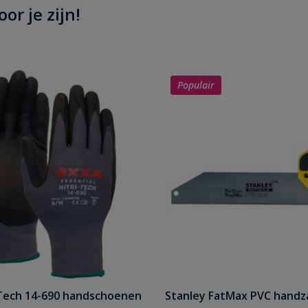
or je zijn!
Populair
Tech 14-690 handschoenen
Stanley FatMax PVC hand