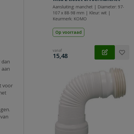
Aansluiting: manchet | Diameter: 97-
107 x 88-98 mm | Kleur: wit |
Keurmerk: KOMO
Op voorraad
vanaf
€
15,48
r dan
g aan
t voor
het
ngen.
 van