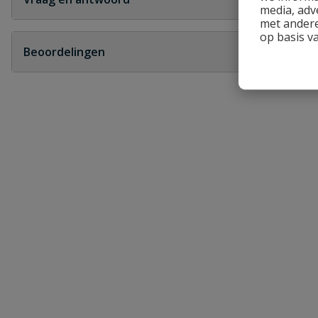
media, adv
met andere
op basis v
Hallo
Beoordelingen
Als ik de geberit sprongbocht op maat heb gemaakt
pvc lijm om lekkage te voorkomen?
Schrijf zelf een beoordeling
Je beoordeelt:
Geberit sprongbocht
Dat klopt inderdaad.
een waterdichte ver
Uw waardering:
Heb je zelf ook een vraag over dit product?
Naam