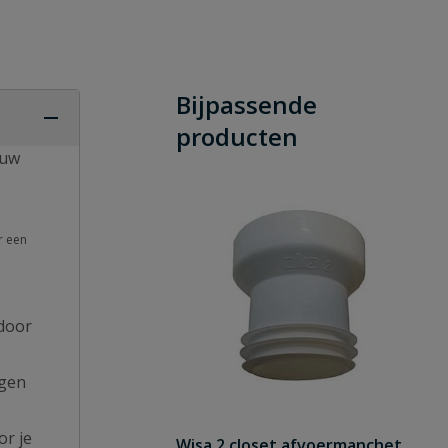
Bijpassende
producten
ouw
r een
rdoor
egen
or je
Wisa 2 closet afvoermanchet