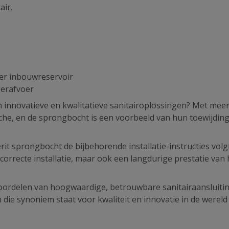
air.
er inbouwreservoir
erafvoer
n innovatieve en kwalitatieve sanitairoplossingen? Met mee
anche, en de sprongbocht is een voorbeeld van hun toewijdin
erit sprongbocht de bijbehorende installatie-instructies volg
correcte installatie, maar ook een langdurige prestatie van 
voordelen van hoogwaardige, betrouwbare sanitairaansluiti
e synoniem staat voor kwaliteit en innovatie in de wereld