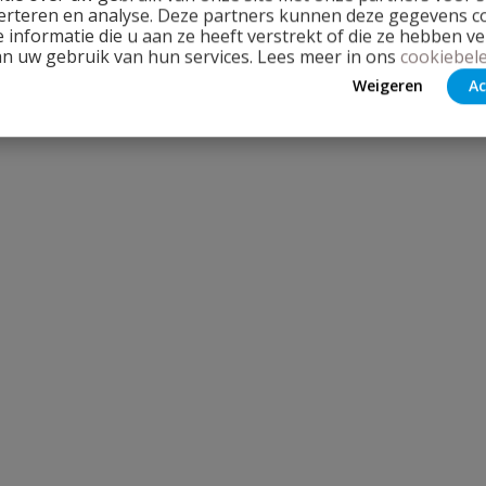
erteren en analyse. Deze partners kunnen deze gegevens 
 informatie die u aan ze heeft verstrekt of die ze hebben v
an uw gebruik van hun services. Lees meer in ons
cookiebele
Weigeren
Ac
 moet ik hem dan vastlijmen met
 De Geberit Sprongbocht wordt bij montage altijd verlijmd o
binding te krijgen en om lekkage te voorkomen.
Team
Stel jouw