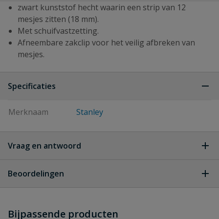
zwart kunststof hecht waarin een strip van 12
mesjes zitten (18 mm).
Met schuifvastzetting.
Afneembare zakclip voor het veilig afbreken van
mesjes.
Specificaties
Merknaam
Stanley
Vraag en antwoord
Geen vragen
Beoordelingen
Heb je zelf ook een vraag over
Stel jouw
Bijpassende producten
Schrijf zelf een beoordeling
vraag
dit product?