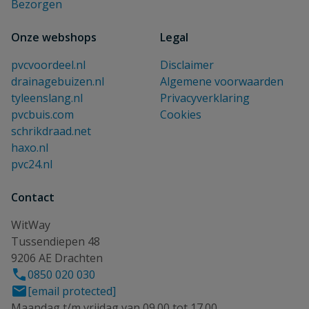
Bezorgen
Onze webshops
Legal
pvcvoordeel.nl
Disclaimer
drainagebuizen.nl
Algemene voorwaarden
tyleenslang.nl
Privacyverklaring
pvcbuis.com
Cookies
schrikdraad.net
haxo.nl
pvc24.nl
Contact
WitWay
Tussendiepen 48
9206 AE Drachten
0850 020 030
[email protected]
Maandag t/m vrijdag van 09.00 tot 17.00