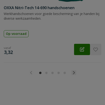
OXXA Nitri-Tech 14-690 handschoenen
Werkhandschoenen voor goede bescherming van je handen bij
diverse werkzaamheden.
Op voorraad
vanaf
€
3,32