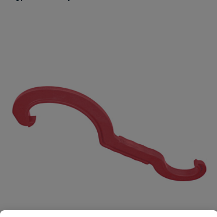
Je beoordeelt:
Stanley afbreekmes type 0-10-
151/SM 18
Uw waardering:
Naam
Samenvatting
Beoordeling