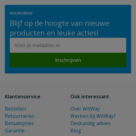
NIEUWSBRIEF
Blijf op de hoogte van nieuwe
producten en leuke acties!
E-mailadres
Inschrijven
Klantenservice
Ook interessant
Bestellen
Over WitWay
Retourneren
Werken bij WitWay?
Betaalopties
Deskundig advies
Garantie
Blog