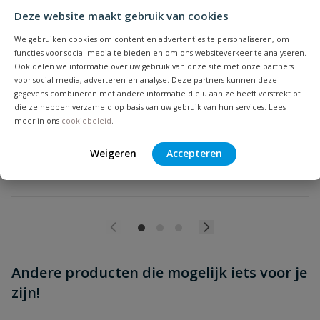
Deze website maakt gebruik van cookies
We gebruiken cookies om content en advertenties te personaliseren, om
Montagesleutel tyleen
functies voor social media te bieden en om ons websiteverkeer te analyseren.
Beoordeling versturen
Montagesleutel voor tyleenkoppelingen van diameter 16 t/m
Ook delen we informatie over uw gebruik van onze site met onze partners
110 mm
voor social media, adverteren en analyse. Deze partners kunnen deze
gegevens combineren met andere informatie die u aan ze heeft verstrekt of
Op voorraad
die ze hebben verzameld op basis van uw gebruik van hun services. Lees
meer in ons
cookiebeleid
.
vanaf
Weigeren
Accepteren
€
15,35
Andere producten die mogelijk iets voor je
zijn!