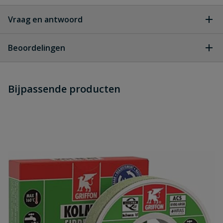
Vraag en antwoord
Geen vragen
Beoordelingen
Heb je zelf ook een vraag over
Stel jouw
Bijpassende producten
Schrijf zelf een beoordeling
vraag
dit product?
Je beoordeelt:
Galva haakse koppeling 3/4"
Uw waardering:
Naam