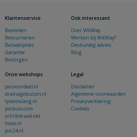
Klantenservice
Ook interessant
Bestellen
Over WitWay
Retourneren
Werken bij WitWay?
Betaalopties
Deskundig advies
Garantie
Blog
Bezorgen
Onze webshops
Legal
pvcvoordeel.nl
Disclaimer
drainagebuizen.nl
Algemene voorwaarden
tyleenslang.nl
Privacyverklaring
pvcbuis.com
Cookies
schrikdraad.net
haxo.nl
pvc24.nl