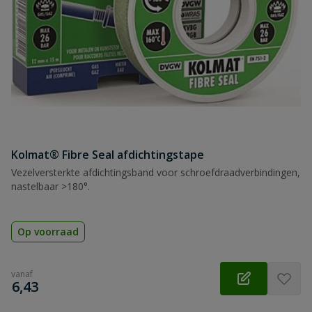
Kolmat® Fibre Seal afdichtingstape
Vezelversterkte afdichtingsband voor schroefdraadverbindingen,
nastelbaar >180°.
Op voorraad
vanaf
€
6,43