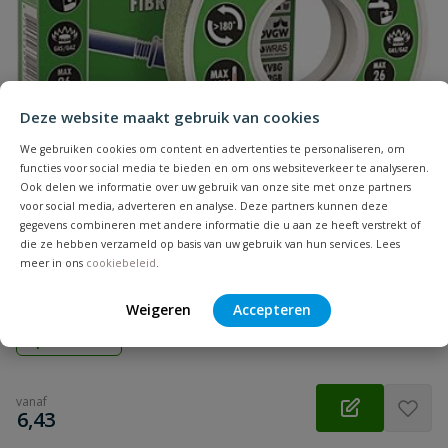
Samenvatting
Beoordeling
Deze website maakt gebruik van cookies
We gebruiken cookies om content en advertenties te personaliseren, om
functies voor social media te bieden en om ons websiteverkeer te analyseren.
Ook delen we informatie over uw gebruik van onze site met onze partners
voor social media, adverteren en analyse. Deze partners kunnen deze
gegevens combineren met andere informatie die u aan ze heeft verstrekt of
Beoordeling versturen
die ze hebben verzameld op basis van uw gebruik van hun services. Lees
Kolmat® Fibre Seal afdichtingstape
meer in ons
cookiebeleid
.
Vezelversterkte afdichtingsband voor schroefdraadverbindingen,
nastelbaar >180°.
Weigeren
Accepteren
Op voorraad
vanaf
€
6,43