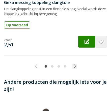
Beoordeling versturen
Geka messing koppeling slangtule
De slangkoppeling past in een flexibele slang. Veelal wordt deze
koppeling gebruikt bij beregening.
Op voorraad
vanaf
€
2,51
Andere producten die mogelijk iets voor je
zijn!