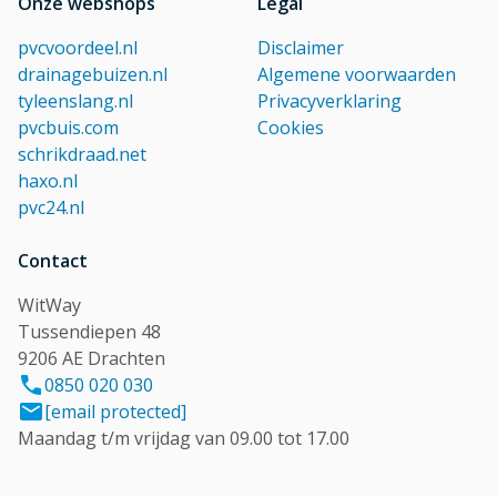
Onze webshops
Legal
pvcvoordeel.nl
Disclaimer
drainagebuizen.nl
Algemene voorwaarden
tyleenslang.nl
Privacyverklaring
pvcbuis.com
Cookies
schrikdraad.net
haxo.nl
pvc24.nl
Contact
WitWay
Tussendiepen 48
9206 AE Drachten
0850 020 030
[email protected]
Maandag t/m vrijdag van 09.00 tot 17.00