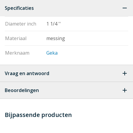
Specificaties
Diameter inch
1 1/4 ''
Materiaal
messing
Merknaam
Geka
Vraag en antwoord
Geen vragen
Beoordelingen
Heb je zelf ook een vraag over
Stel jouw
Bijpassende producten
Schrijf zelf een beoordeling
vraag
dit product?
Je beoordeelt:
Geka koppeling buitendraad 1 1/4''