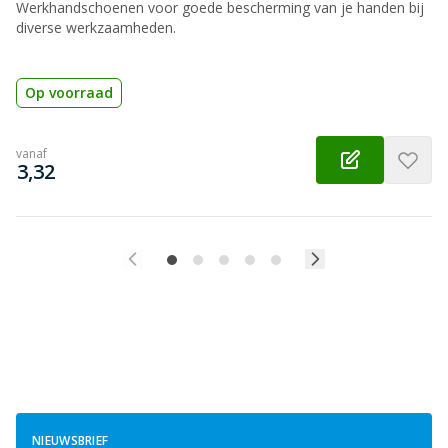
Werkhandschoenen voor goede bescherming van je handen bij
diverse werkzaamheden.
Op voorraad
vanaf
€
3,32
NIEUWSBRIEF