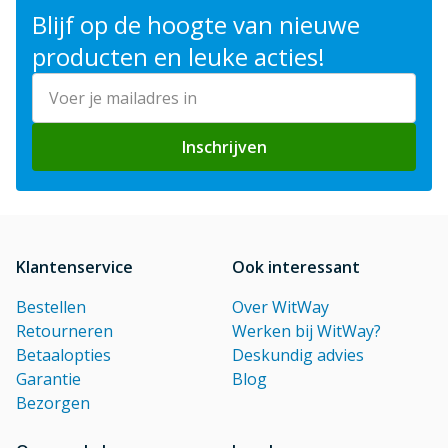
Blijf op de hoogte van nieuwe
producten en leuke acties!
E-mailadres
Inschrijven
Klantenservice
Ook interessant
Bestellen
Over WitWay
Retourneren
Werken bij WitWay?
Betaalopties
Deskundig advies
Garantie
Blog
Bezorgen