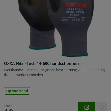
OXXA Nitri-Tech 14-690 handschoenen
Werkhandschoenen voor goede bescherming van je handen bij
diverse werkzaamheden.
Op voorraad
vanaf
€
3,32