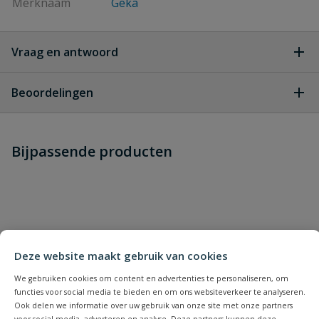
Merknaam
Geka
Vraag en antwoord
Geen vragen
Beoordelingen
Heb je zelf ook een vraag over
Stel jouw
Bijpassende producten
Schrijf zelf een beoordeling
vraag
dit product?
Je beoordeelt:
Geka koppeling nastelbare
slangtule 13
Uw waardering:
Deze website maakt gebruik van cookies
We gebruiken cookies om content en advertenties te personaliseren, om
functies voor social media te bieden en om ons websiteverkeer te analyseren.
Ook delen we informatie over uw gebruik van onze site met onze partners