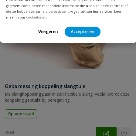
voor social media, adverteren en analyse. Deze partners kunnen deze
gegevens combineren met andere informatie die u aan ze heeft verstrekt of
die ze hebben verzameld op basis van uw gebruik van hun services. Lees
Naam
meer in ons
cookiebeleid
.
Weigeren
Accepteren
Samenvatting
Beoordeling
Geka messing koppeling slangtule
Beoordeling versturen
De slangkoppeling past in een flexibele slang. Veelal wordt deze
koppeling gebruikt bij beregening.
Op voorraad
vanaf