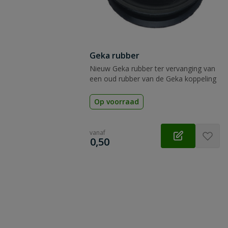
Geka rubber
Nieuw Geka rubber ter vervanging van
een oud rubber van de Geka koppeling
Op voorraad
vanaf
€
0,50