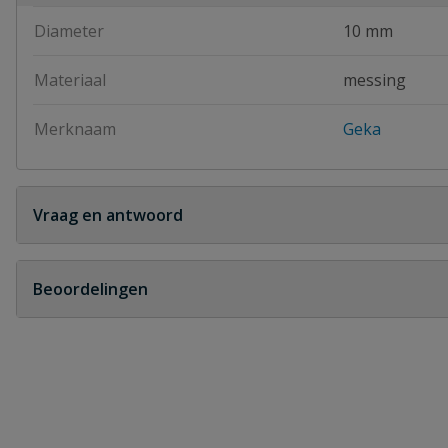
Diameter
10 mm
Materiaal
messing
Merknaam
Geka
Vraag en antwoord
Geen vragen
Beoordelingen
Heb je zelf ook een vraag over dit product?
Schrijf zelf een beoordeling
Je beoordeelt:
Geka koppeling slangtule 10