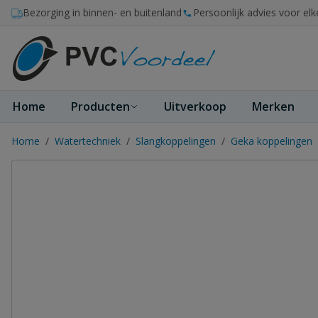
Ga naar de inhoud
Bezorging in binnen- en buitenland
Persoonlijk advies voor elk
Home
Producten
Uitverkoop
Merken
Home
/
Watertechniek
/
Slangkoppelingen
/
Geka koppelingen