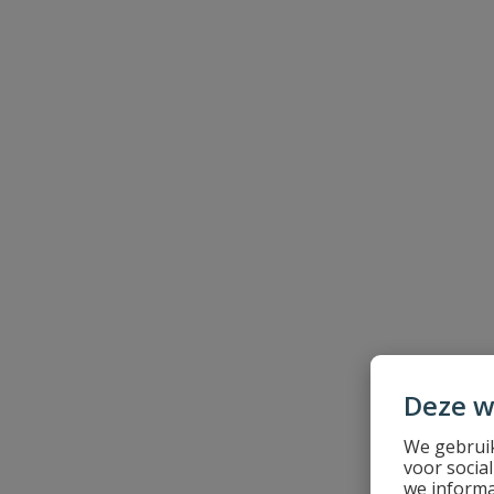
Uw waardering:
Naam
Samenvatting
Beoordeling
Deze w
We gebruik
voor socia
Beoordeling versturen
we informa