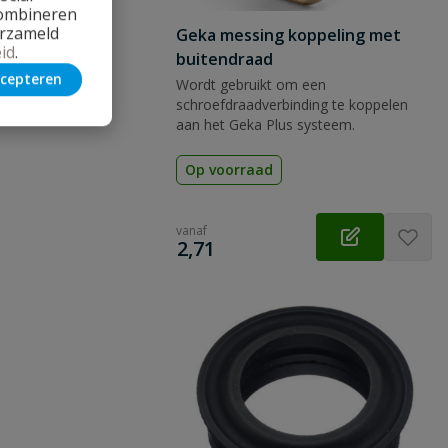
combineren
erzameld
Geka messing koppeling met
id
.
buitendraad
cepteren
Wordt gebruikt om een
schroefdraadverbinding te koppelen
aan het Geka Plus systeem.
Op voorraad
vanaf
€
2,71