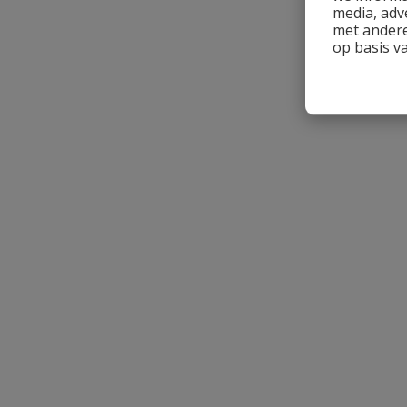
media, adv
met andere
op basis v