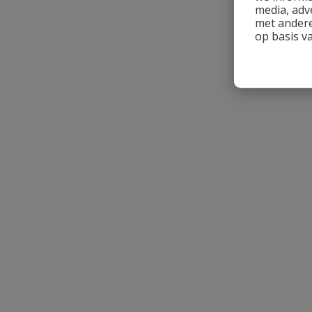
media, adv
met andere
op basis v