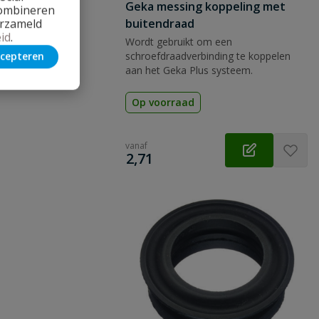
Geka messing koppeling met
combineren
buitendraad
erzameld
id
.
Wordt gebruikt om een
cepteren
schroefdraadverbinding te koppelen
aan het Geka Plus systeem.
Op voorraad
vanaf
€
2,71