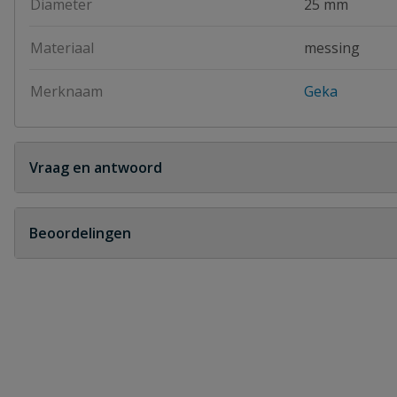
Diameter
25 mm
Materiaal
messing
Merknaam
Geka
Vraag en antwoord
Geen vragen
Beoordelingen
Heb je zelf ook een vraag over dit product?
Schrijf zelf een beoordeling
Je beoordeelt:
Geka koppeling slangtule 25
Uw waardering: