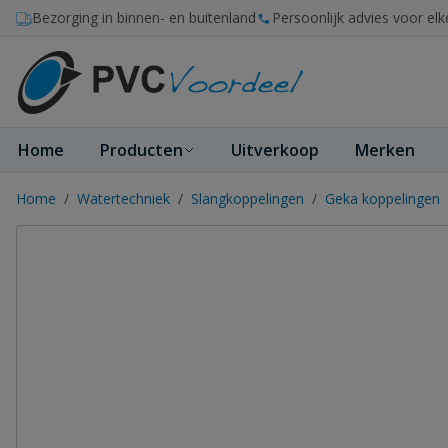
Ga naar de inhoud
Bezorging in binnen- en buitenland
Persoonlijk advies voor elk
Home
Producten
Uitverkoop
Merken
Home
/
Watertechniek
/
Slangkoppelingen
/
Geka koppelingen