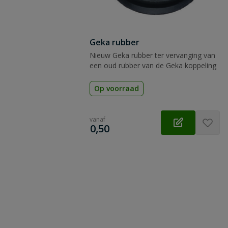
Geka rubber
Nieuw Geka rubber ter vervanging van
een oud rubber van de Geka koppeling
Op voorraad
vanaf
€
0,50