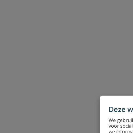
Naam
Samenvatting
Beoordeling
Deze w
We gebruik
Beoordeling versturen
voor socia
we informa