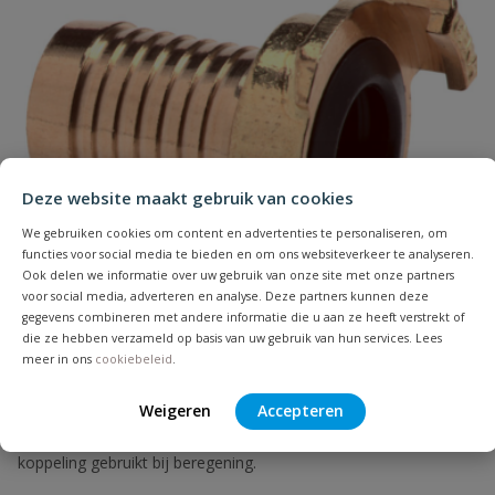
Drukklasse
6 bar
Kleur
blauw
Geschikt voor
nee
drinkwater
Naam
Geschikt voor water
ja
Deze website maakt gebruik van cookies
Samenvatting
We gebruiken cookies om content en advertenties te personaliseren, om
Lengte
10 meter
functies voor social media te bieden en om ons websiteverkeer te analyseren.
Ook delen we informatie over uw gebruik van onze site met onze partners
Beoordeling
voor social media, adverteren en analyse. Deze partners kunnen deze
Materiaal
PVC
gegevens combineren met andere informatie die u aan ze heeft verstrekt of
die ze hebben verzameld op basis van uw gebruik van hun services. Lees
Maximale druk
6 bar
meer in ons
cookiebeleid
.
Maximale
Weigeren
Accepteren
Geka messing koppeling slangtule
25 °C
Beoordeling versturen
vloeistoftemperatuur
De slangkoppeling past in een flexibele slang. Veelal wordt deze
koppeling gebruikt bij beregening.
Merknaam
Geka