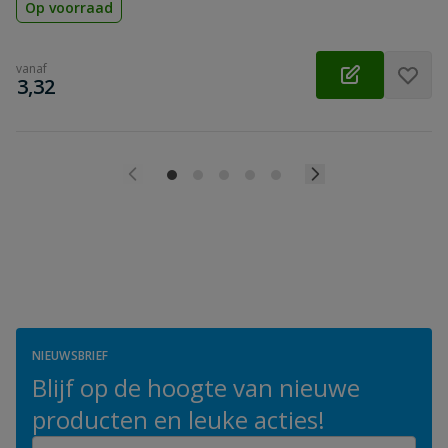
Op voorraad
vanaf
€
3,32
NIEUWSBRIEF
Blijf op de hoogte van nieuwe
producten en leuke acties!
E-mailadres