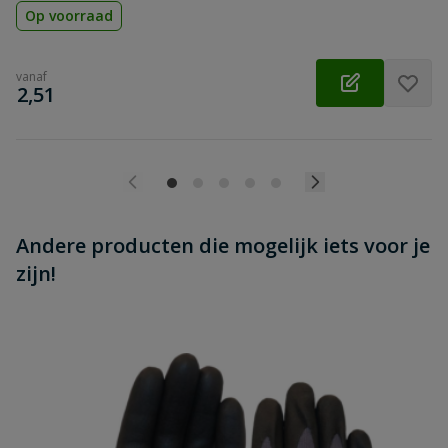
Op voorraad
Verkrijgbaar per
nee
meter
vanaf
€
2,51
Andere producten die mogelijk iets voor je
zijn!