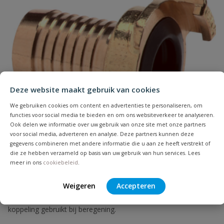
Drukklasse
6 bar
Kleur
blauw
Geschikt voor
nee
drinkwater
Naam
Geschikt voor water
ja
Deze website maakt gebruik van cookies
Samenvatting
We gebruiken cookies om content en advertenties te personaliseren, om
Lengte
5 meter
functies voor social media te bieden en om ons websiteverkeer te analyseren.
Ook delen we informatie over uw gebruik van onze site met onze partners
Beoordeling
voor social media, adverteren en analyse. Deze partners kunnen deze
Materiaal
PVC
gegevens combineren met andere informatie die u aan ze heeft verstrekt of
die ze hebben verzameld op basis van uw gebruik van hun services. Lees
Max. lengte
5 meter
meer in ons
cookiebeleid
.
Maximale druk
6 bar
Weigeren
Accepteren
Geka messing koppeling slangtule
Beoordeling versturen
De slangkoppeling past in een flexibele slang. Veelal wordt deze
koppeling gebruikt bij beregening.
Maximale
25 °C
vloeistoftemperatuur