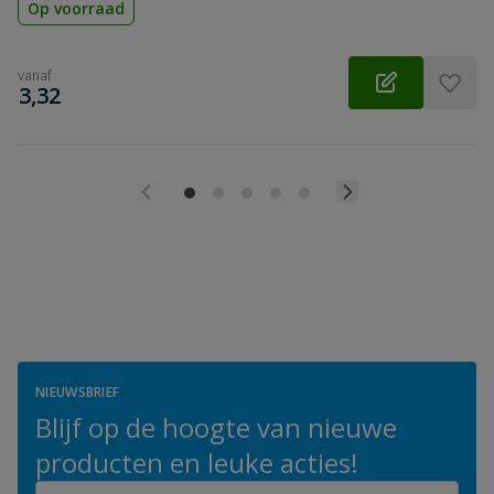
Op voorraad
vanaf
€
3,32
NIEUWSBRIEF
Blijf op de hoogte van nieuwe
producten en leuke acties!
E-mailadres