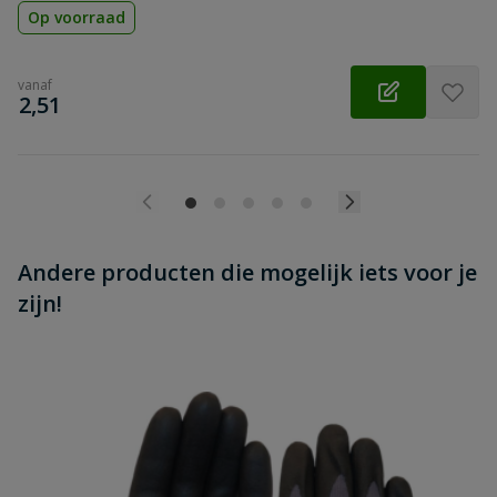
Op voorraad
Merknaam
Geka
vanaf
€
2,51
Verkrijgbaar per
nee
meter
Andere producten die mogelijk iets voor je
zijn!