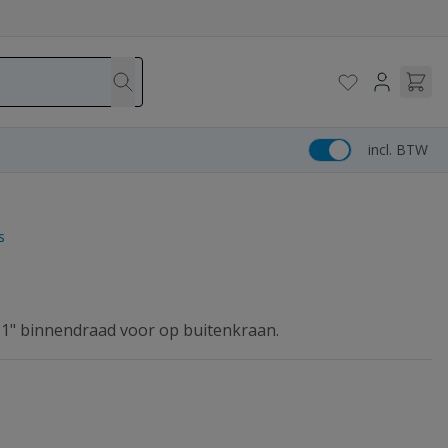
incl. BTW
s
 1" binnendraad voor op buitenkraan.