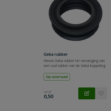
Geka rubber
Nieuw Geka rubber ter vervanging van
een oud rubber van de Geka koppeling
Op voorraad
vanaf
€
0,50