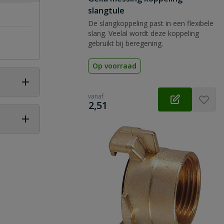
slangtule
De slangkoppeling past in een flexibele
slang. Veelal wordt deze koppeling
gebruikt bij beregening.
Op voorraad
vanaf
€
2,51
 vraag