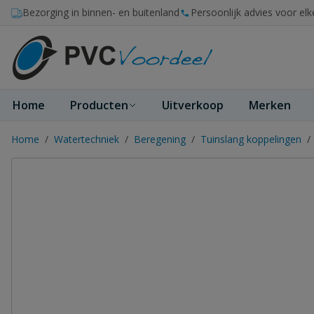
Ga naar de inhoud
Bezorging in binnen- en buitenland
Persoonlijk advies voor elk
Home
Producten
Uitverkoop
Merken
Home
/
Watertechniek
/
Beregening
/
Tuinslang koppelingen
/