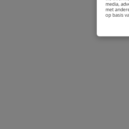
media, adv
met andere
op basis v