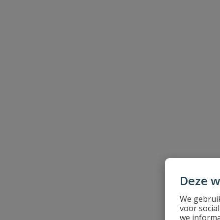
Naam
Samenvatting
Beoordeling
Deze w
Beoordeling versturen
We gebruik
voor socia
we informa