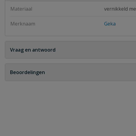
Materiaal
vernikkeld me
Merknaam
Geka
Vraag en antwoord
Geen vragen
Beoordelingen
Heb je zelf ook een vraag over dit product?
Schrijf zelf een beoordeling
Je beoordeelt:
Geka Plus kraanstuk
Uw waardering: