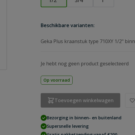
1/2″
3/4″
1″
Beschikbare varianten:
Geka Plus kraanstuk type 710XY 1/2" bin
Je hebt nog geen product geselecteerd
Op voorraad
Toevoegen winkelwagen
Bezorging in binnen- en buitenland
Supersnelle levering
Gratis pakketzending vanaf €200