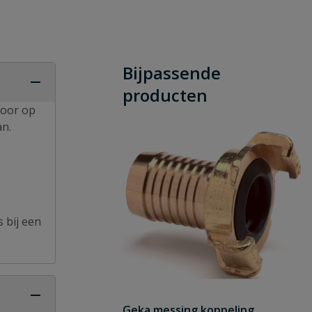
Bijpassende
producten
voor op
an.
 bij een
Geka messing koppeling