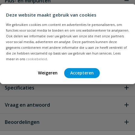
Plus- en minpunten
RVS kwaliteit: corrosiebestendig en duurzaam voor
Deze website maakt gebruik van cookies
intensief gebruik
We gebruiken cookies om content en advertenties te personaliseren, om
Snel koppelen: stevige GEKA klauwverbinding met
functies voor social media te bieden en om ons websiteverkeer te analyseren.
symmetrisch ontwerp
Ook delen we informatie over uw gebruik van onze site met onze partners
Drinkwaterveilig: voorzien van drinkwaterkeurmerk
voor social media, adverteren en analyse. Deze partners kunnen deze
gegevens combineren met andere informatie die u aan ze heeft verstrekt of
Universeel passend: nokafstand 40 mm, breed
die ze hebben verzameld op basis van uw gebruik van hun services. Lees
compatibel binnen GEKA-systemen
meer in ons
cookiebeleid
.
Keuze uit varianten: verkrijgbaar in 1/2″ (13 mm),
3/4″ (19 mm) en 1″ (25 mm)
Weigeren
Accepteren
Specificaties
Type aansluiting
slangtule
Vraag en antwoord
Geen vragen
Coating
geen
Beoordelingen
Drukklasse
40 bar