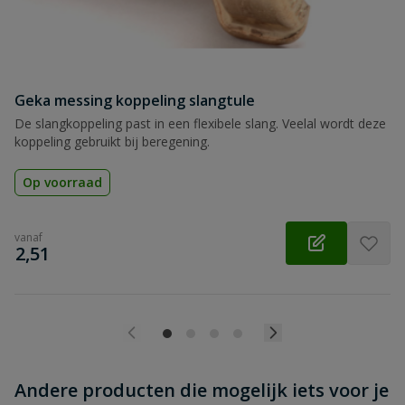
Nokafstand
40 mm
Toepassing(en)
water
Beoordeling versturen
Type
snelkoppeling / klauwkoppeling
Geka messing koppeling slangtule
De slangkoppeling past in een flexibele slang. Veelal wordt deze
Vorstbestendig
ja
koppeling gebruikt bij beregening.
Op voorraad
vanaf
€
2,51
Andere producten die mogelijk iets voor je