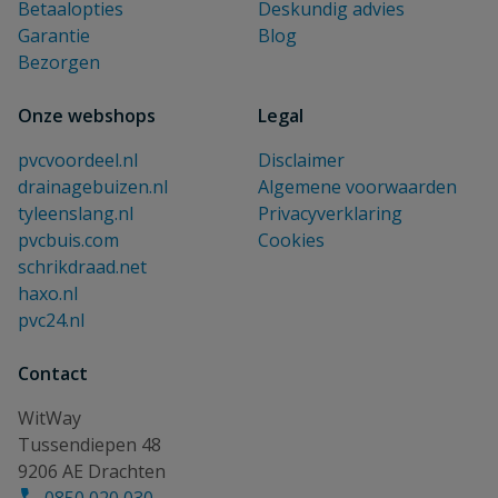
Betaalopties
Deskundig advies
Garantie
Blog
Bezorgen
Onze webshops
Legal
pvcvoordeel.nl
Disclaimer
drainagebuizen.nl
Algemene voorwaarden
tyleenslang.nl
Privacyverklaring
pvcbuis.com
Cookies
schrikdraad.net
haxo.nl
pvc24.nl
Contact
WitWay
Tussendiepen 48
9206 AE Drachten