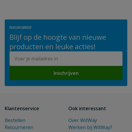
NIEUWSBRIEF
Blijf op de hoogte van nieuwe
producten en leuke acties!
E-mailadres
Inschrijven
Klantenservice
Ook interessant
Bestellen
Over WitWay
Retourneren
Werken bij WitWay?