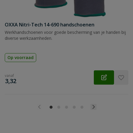
OXXA Nitri-Tech 14-690 handschoenen
Werkhandschoenen voor goede bescherming van je handen bij
diverse werkzaamheden.
Op voorraad
vanaf
€
3,32