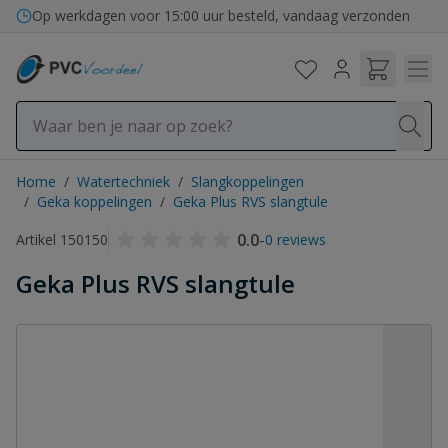
Ga naar de inhoud
Bezorging in binnen- en buitenland
Home
/
Watertechniek
/
Slangkoppelingen
/
Geka koppelingen
/
Geka Plus RVS slangtule
0.0
-
Artikel 150150
0 reviews
Geka Plus RVS slangtule