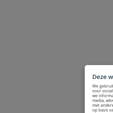
Deze w
We gebruik
voor socia
we informa
media, adv
met andere
op basis v