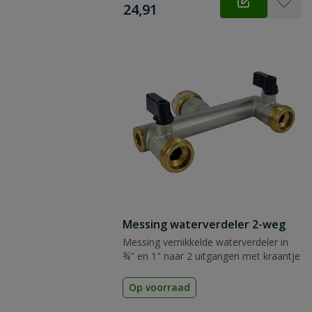
€
24,91
Messing waterverdeler 2-weg
Messing vernikkelde waterverdeler in
¾" en 1" naar 2 uitgangen met kraantje
Op voorraad