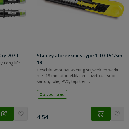
Dry 7070
Stanley afbreekmes type 1-10-151/sm
18
y Long life
Geschikt voor nauwkeurig snijwerk en werkt
met 18 mm afbreekbladen. Inzetbaar voor
karton, folie, PVC, tapijt en
verpakkingsmateriaal.
Op voorraad
€
4,54