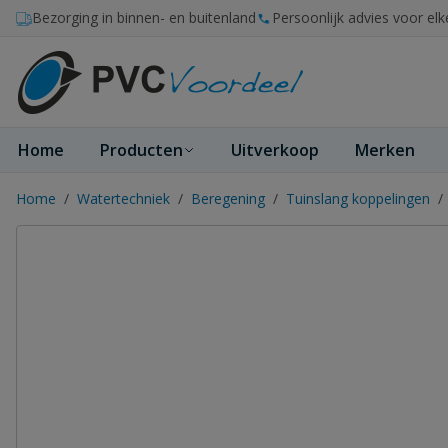
Ga naar de inhoud
Bezorging in binnen- en buitenland
Persoonlijk advies voor elk
Home
Producten
Uitverkoop
Merken
Home
/
Watertechniek
/
Beregening
/
Tuinslang koppelingen
/