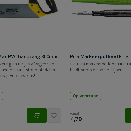
tMax PVC handzaag 300mm
Pica Markeerpotlood Fine 
eurig en netjes afzagen van
De Pica markeerpotlood Fine Dr
 andere kunststof materialen.
biedt precisie zonder slijpen.
chap voor uw klus!
d
Op voorraad
vanaf
€
4,79