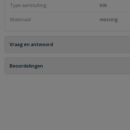
Type aansluiting
klik
Materiaal
messing
Vraag en antwoord
Geen vragen
Beoordelingen
Heb je zelf ook een vraag over dit product?
Schrijf zelf een beoordeling
Je beoordeelt:
Messing 2-weg ventiel met snelkoppe
Uw waardering: