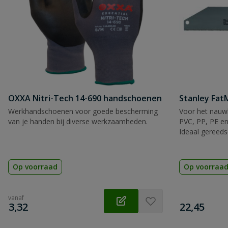
OXXA Nitri-Tech 14-690 handschoenen
Stanley Fa
Werkhandschoenen voor goede bescherming
Voor het nauwk
van je handen bij diverse werkzaamheden.
PVC, PP, PE en
Ideaal gereeds
Op voorraad
Op voorraa
vanaf
€
€
3,32
22,45