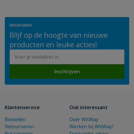
NIEUWSBRIEF
Blijf op de hoogte van nieuwe
producten en leuke acties!
E-mailadres
Inschrijven
Klantenservice
Ook interessant
Bestellen
Over WitWay
Retourneren
Werken bij WitWay?
Betaalopties
Deskundig advies