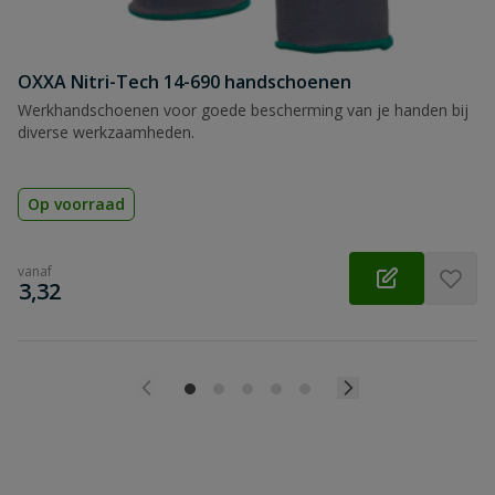
OXXA Nitri-Tech 14-690 handschoenen
Werkhandschoenen voor goede bescherming van je handen bij
diverse werkzaamheden.
Op voorraad
vanaf
€
3,32