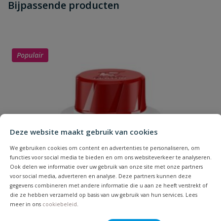
Bijpassende producten
Schrijf zelf een beoordeling
vraag
dit product?
Je beoordeelt:
Griffon White Grease
Uw waardering:
Populair
Deze website maakt gebruik van cookies
Naam
We gebruiken cookies om content en advertenties te personaliseren, om
functies voor social media te bieden en om ons websiteverkeer te analyseren.
Samenvatting
Ook delen we informatie over uw gebruik van onze site met onze partners
voor social media, adverteren en analyse. Deze partners kunnen deze
gegevens combineren met andere informatie die u aan ze heeft verstrekt of
Beoordeling
die ze hebben verzameld op basis van uw gebruik van hun services. Lees
meer in ons
cookiebeleid
.