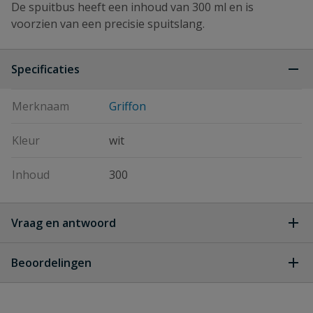
De spuitbus heeft een inhoud van 300 ml en is
voorzien van een precisie spuitslang.
Specificaties
Merknaam
Griffon
Kleur
wit
Inhoud
300
Vraag en antwoord
Geen vragen
Beoordelingen
Heb je zelf ook een vraag over
Stel jouw