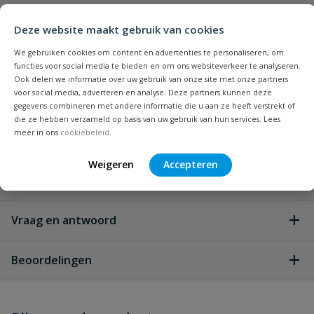
Plus- en minpunten
Deze website maakt gebruik van cookies
Perfecte pasvorm voor 16 mm druppelslang,
We gebruiken cookies om content en advertenties te personaliseren, om
zweetslang en aanvoerleiding.
functies voor social media te bieden en om ons websiteverkeer te analyseren.
Ideaal bij bochten en richtingsveranderingen,
Ook delen we informatie over uw gebruik van onze site met onze partners
voorkomt verschuiven en knikken van de slang.
voor social media, adverteren en analyse. Deze partners kunnen deze
Te gebruiken bij vaste en tijdelijke
gegevens combineren met andere informatie die u aan ze heeft verstrekt of
die ze hebben verzameld op basis van uw gebruik van hun services. Lees
irrigatiesystemen.
meer in ons
cookiebeleid
.
Eenvoudig in de grond te drukken.
Weigeren
Accepteren
Specificaties
Kleur
zwart
Vraag en antwoord
Geen vragen
Materiaal
PP
Beoordelingen
Heb je zelf ook een vraag over
Stel jouw