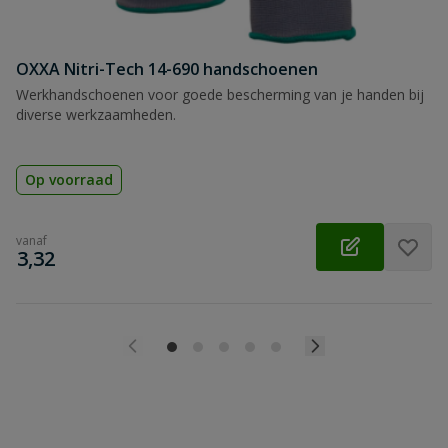
OXXA Nitri-Tech 14-690 handschoenen
Werkhandschoenen voor goede bescherming van je handen bij
diverse werkzaamheden.
Op voorraad
vanaf
€
3,32