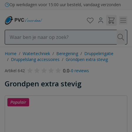
Ga naar de inhoud
Bezorging in binnen- en buitenland
Op werkdagen voor 15:00 uur besteld, vandaag verzonden
Home
/
Watertechniek
/
Beregening
/
Druppelirrigatie
/
Druppelslang accessoires
/
Grondpen extra stevig
0.0
-
Artikel 642
0 reviews
Grondpen extra stevig
Populair