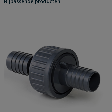
Bijpassende producten
Schrijf zelf een beoordeling
vraag
dit product?
Je beoordeelt:
Grondpen extra stevig
Uw waardering:
Naam
Samenvatting
Beoordeling