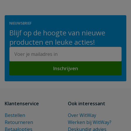
NIEUWSBRIEF
Blijf op de hoogte van nieuwe
producten en leuke acties!
E-mailadres
Inschrijven
Klantenservice
Ook interessant
Bestellen
Over WitWay
Retourneren
Werken bij WitWay?
Betaalopties
Deskundig advies