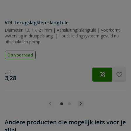
Beoordeling versturen
VDL terugslagklep slangtule
Diameter: 13, 17, 21 mm | Aansluiting: slangtule | Voorkomt
waterslag in druppelslang | Houdt leidingsysteem gevuld na
uitschakelen pomp
Op voorraad
vanaf
€
3,28
Andere producten die mogelijk iets voor je
zijn!