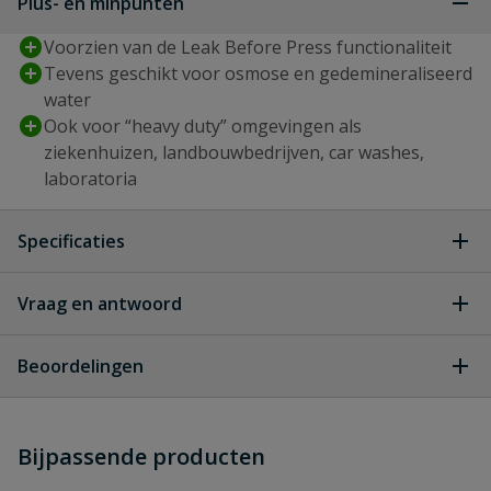
Plus- en minpunten
Voorzien van de Leak Before Press functionaliteit
Tevens geschikt voor osmose en gedemineraliseerd
water
Ook voor “heavy duty” omgevingen als
ziekenhuizen, landbouwbedrijven, car washes,
laboratoria
Specificaties
Gewicht
0,2 kg
Vraag en antwoord
Geen vragen
Type aansluiting
pers
Beoordelingen
Artikelnummer
BAP-FFV1616
Heb je zelf ook een vraag over
fabrikant
Stel jouw
Bijpassende producten
Schrijf zelf een beoordeling
vraag
dit product?
Breedte
25 mm