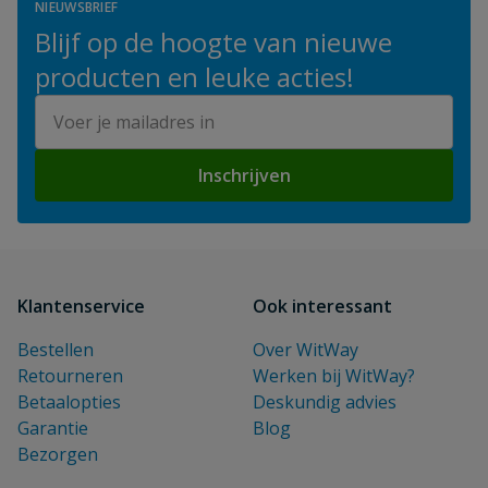
NIEUWSBRIEF
Blijf op de hoogte van nieuwe
producten en leuke acties!
E-mailadres
Inschrijven
Klantenservice
Ook interessant
Bestellen
Over WitWay
Retourneren
Werken bij WitWay?
Betaalopties
Deskundig advies
Garantie
Blog
Bezorgen