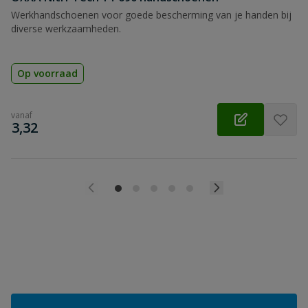
Werkhandschoenen voor goede bescherming van je handen bij
diverse werkzaamheden.
Op voorraad
vanaf
€
3,32