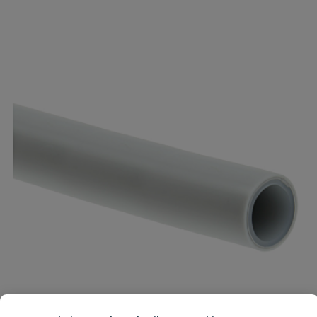
Je beoordeelt:
Henco kogelkraan inox 16 mm
Diameter
16 mm
Uw waardering:
Doorlaat
volle doorlaat
Drukklasse
16 bar
Gebouwinstallaties, Industrie,
Geschikt voor
Infra
Naam
Hoogte
77 mm
Samenvatting
DVGW water, ACS, KIWA, KOMO,
Keurmerk
WRAS
Beoordeling
Lengte
139 mm
Materiaal
RVS