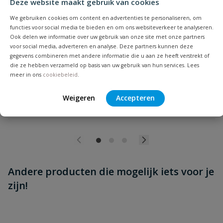
Deze website maakt gebruik van cookies
Beoordeling versturen
Maximale
Henco meerlagenbuis wit
We gebruiken cookies om content en advertenties te personaliseren, om
70 °C
functies voor social media te bieden en om ons websiteverkeer te analyseren.
vloeistoftemperatuur
Ook delen we informatie over uw gebruik van onze site met onze partners
voor social media, adverteren en analyse. Deze partners kunnen deze
Merknaam
Henco
gegevens combineren met andere informatie die u aan ze heeft verstrekt of
Op voorraad
die ze hebben verzameld op basis van uw gebruik van hun services. Lees
meer in ons
cookiebeleid
.
Minimale
-10 °C
vanaf
vloeistoftemperatuur
€
43,06
Weigeren
Accepteren
Serie
Henco pers
Toepassing(en)
verwarming, water (drinkwater)
Andere producten die mogelijk iets voor je
zijn!