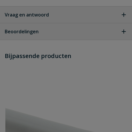
Vraag en antwoord
Geen vragen
Beoordelingen
Heb je zelf ook een vraag over
Stel jouw
Bijpassende producten
Schrijf zelf een beoordeling
vraag
dit product?
Je beoordeelt:
Henco overgangskoppeling pers
naar koper pers V,M,SA-profiel 32 mm x cu 28 mm
Uw waardering: