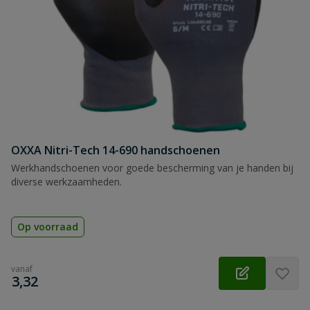
OXXA Nitri-Tech 14-690 handschoenen
Werkhandschoenen voor goede bescherming van je handen bij
diverse werkzaamheden.
Op voorraad
vanaf
€
3,32