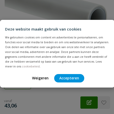
Naam
Samenvatting
Deze website maakt gebruik van cookies
Beoordeling
We gebruiken cookies om content en advertenties te personaliseren, om
functies voor social media te bieden en om ons websiteverkeer te analyseren.
Ook delen we informatie over uw gebruik van onze site met onze partners
voor social media, adverteren en analyse. Deze partners kunnen deze
gegevens combineren met andere informatie die u aan ze heeft verstrekt of
die ze hebben verzameld op basis van uw gebruik van hun services. Lees
Henco meerlagenbuis wit
meer in ons
cookiebeleid
.
Beoordeling versturen
Weigeren
Accepteren
Op voorraad
vanaf
€
43,06