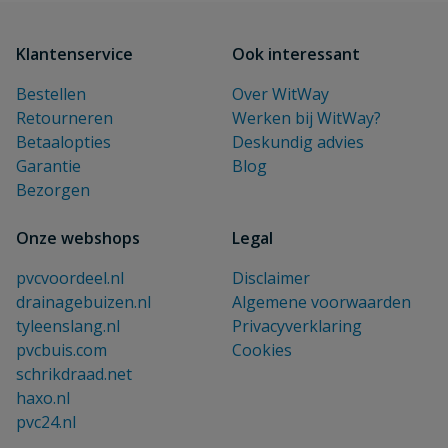
Klantenservice
Ook interessant
Bestellen
Over WitWay
Retourneren
Werken bij WitWay?
Betaalopties
Deskundig advies
Garantie
Blog
Bezorgen
Onze webshops
Legal
pvcvoordeel.nl
Disclaimer
drainagebuizen.nl
Algemene voorwaarden
tyleenslang.nl
Privacyverklaring
pvcbuis.com
Cookies
schrikdraad.net
haxo.nl
pvc24.nl