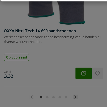
OXXA Nitri-Tech 14-690 handschoenen
Werkhandschoenen voor goede bescherming van je handen bij
diverse werkzaamheden.
Op voorraad
vanaf
€
3,32