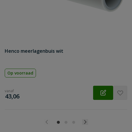
Beoordeling
Beoordeling versturen
Henco meerlagenbuis wit
Op voorraad
vanaf
€
43,06