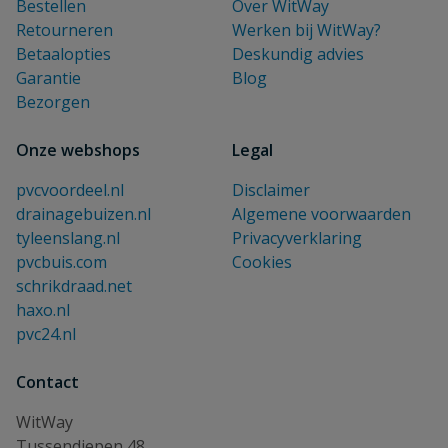
Bestellen
Over WitWay
Retourneren
Werken bij WitWay?
Betaalopties
Deskundig advies
Garantie
Blog
Bezorgen
Onze webshops
Legal
pvcvoordeel.nl
Disclaimer
drainagebuizen.nl
Algemene voorwaarden
tyleenslang.nl
Privacyverklaring
pvcbuis.com
Cookies
schrikdraad.net
haxo.nl
pvc24.nl
Contact
WitWay
Tussendiepen 48