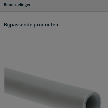
Geen vragen
Beoordelingen
Heb je zelf ook een vraag over dit
Bijpassende producten
Schrijf zelf een beoordeling
product?
Je beoordeelt:
Henco radiatoraansluitbocht met 300 m
Uw waardering:
Naam
Samenvatting