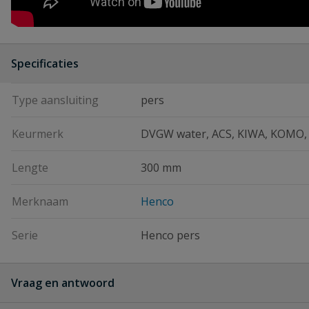
Specificaties
Type aansluiting
pers
Keurmerk
DVGW water, ACS, KIWA, KOMO
Lengte
300 mm
Merknaam
Henco
Serie
Henco pers
Vraag en antwoord