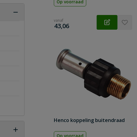
Op voorraad
vanaf
€
43,06
Henco koppeling buitendraad
Op voorraad