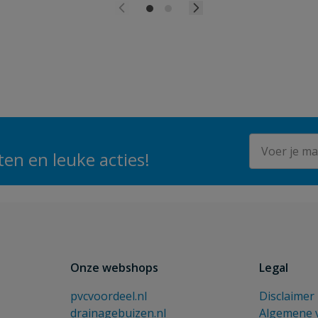
E-mailadres
en en leuke acties!
Onze webshops
Legal
pvcvoordeel.nl
Disclaimer
drainagebuizen.nl
Algemene 