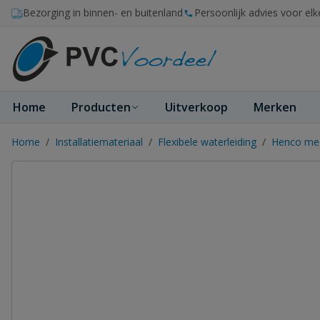
Ga naar de inhoud
Bezorging in binnen- en buitenland
Persoonlijk advies voor elk
Home
Producten
Uitverkoop
Merken
Home
/
Installatiemateriaal
/
Flexibele waterleiding
/
Henco mee