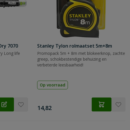
Dry 7070
Stanley Tylon rolmaatset 5m+8m
y Long life
Promopack 5m + 8m met blokeerknop, zachte
greep, schokbestendige behuizing en
verbeterde leesbaarheid!
Op voorraad
€
14,82