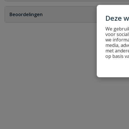
Geen vragen
Beoordelingen
Deze w
Heb je zelf ook een vraag over dit product?
We gebruik
voor socia
Schrijf zelf een beoordeling
we informa
media, adv
Je beoordeelt:
Henco reparatiekoppeling
met andere
op basis v
Uw waardering:
Naam