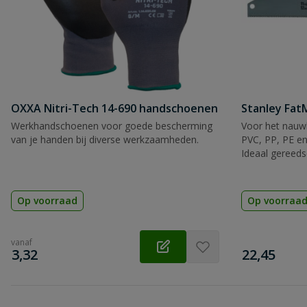
OXXA Nitri-Tech 14-690 handschoenen
Stanley Fa
Werkhandschoenen voor goede bescherming
Voor het nauwk
van je handen bij diverse werkzaamheden.
PVC, PP, PE en
Ideaal gereeds
Op voorraad
Op voorraa
vanaf
€
€
3,32
22,45