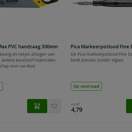
tMax PVC handzaag 300mm
Pica Markeerpotlood Fine 
eurig en netjes afzagen van
De Pica markeerpotlood Fine Dr
 andere kunststof materialen.
biedt precisie zonder slijpen.
chap voor uw klus!
d
Op voorraad
vanaf
€
4,79