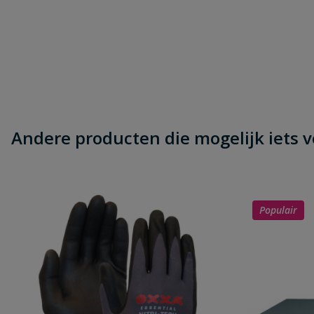
Samenvatting
Beoordeling
Andere producten die mogelijk iets vo
Beoordeling versturen
Populair