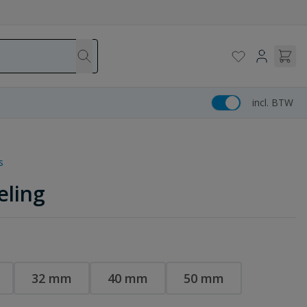
incl. BTW
s
eling
32 mm
40 mm
50 mm