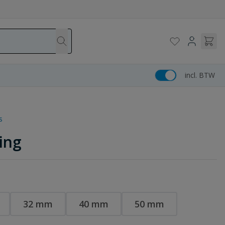
incl. BTW
s
ing
32 mm
40 mm
50 mm