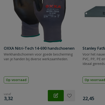
OXXA Nitri-Tech 14-690 handschoenen
Stanley Fa
Werkhandschoenen voor goede bescherming
Voor het nauwk
van je handen bij diverse werkzaamheden.
PVC, PP, PE en
Ideaal gereeds
Op voorraad
Op voorraa
vanaf
€
€
3,32
22,45