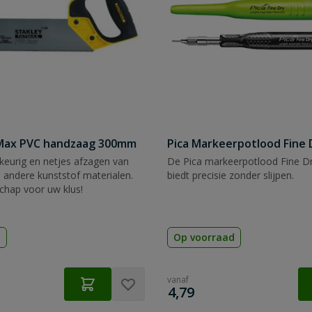
tMax PVC handzaag 300mm
Pica Markeerpotlood Fine 
eurig en netjes afzagen van
De Pica markeerpotlood Fine Dr
 andere kunststof materialen.
biedt precisie zonder slijpen.
chap voor uw klus!
d
Op voorraad
vanaf
€
4,79