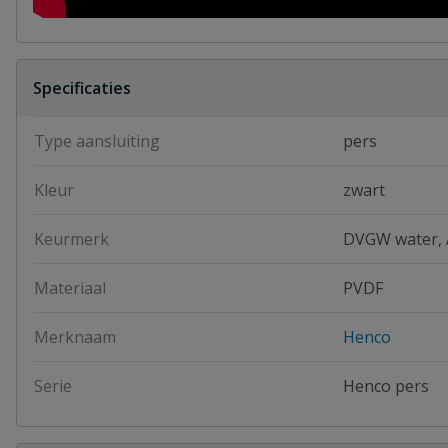
Specificaties
Type aansluiting
pers
Kleur
zwart
Keurmerk
DVGW water,
Materiaal
PVDF
Merknaam
Henco
Serie
Henco pers