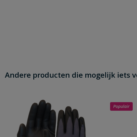
Samenvatting
Beoordeling
Andere producten die mogelijk iets vo
Beoordeling versturen
Populair