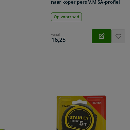
naar koper pers V,M,SA-profiel
Op voorraad
vanaf
€
16,25