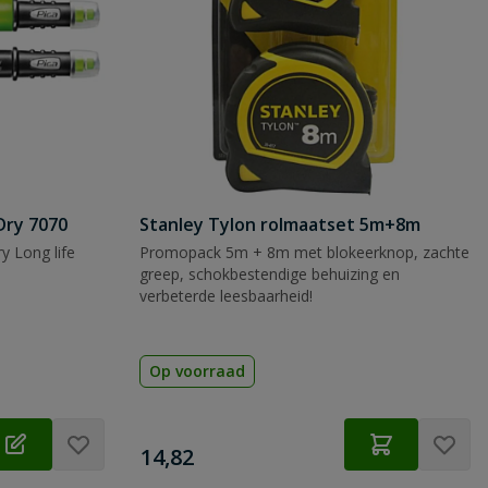
Dry 7070
Stanley Tylon rolmaatset 5m+8m
y Long life
Promopack 5m + 8m met blokeerknop, zachte
greep, schokbestendige behuizing en
verbeterde leesbaarheid!
Op voorraad
€
14,82