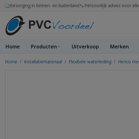
Ga naar de inhoud
Bezorging in binnen- en buitenland
Persoonlijk advies voor elk
Home
Producten
Uitverkoop
Merken
Home
/
Installatiemateriaal
/
Flexibele waterleiding
/
Henco mee