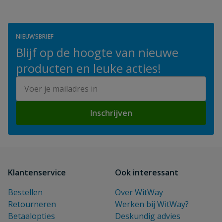
NIEUWSBRIEF
Blijf op de hoogte van nieuwe
producten en leuke acties!
E-mailadres
Inschrijven
Klantenservice
Ook interessant
Bestellen
Over WitWay
Retourneren
Werken bij WitWay?
Betaalopties
Deskundig advies