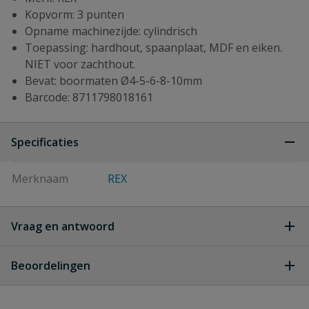
Kopvorm: 3 punten
Opname machinezijde: cylindrisch
Toepassing: hardhout, spaanplaat, MDF en eiken.
NIET voor zachthout.
Bevat: boormaten Ø4-5-6-8-10mm
Barcode: 8711798018161
Specificaties
Merknaam
REX
Vraag en antwoord
Geen vragen
Beoordelingen
Heb je zelf ook een vraag over