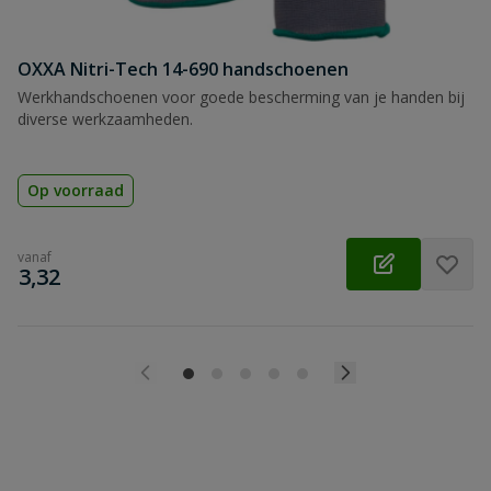
OXXA Nitri-Tech 14-690 handschoenen
Werkhandschoenen voor goede bescherming van je handen bij
diverse werkzaamheden.
Op voorraad
vanaf
€
3,32