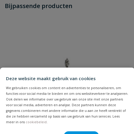
Stel jouw
Bijpassende producten
Schrijf zelf een beoordeling
vraag
dit product?
Je beoordeelt:
Houtboorset bankirai - 5 delig
Uw waardering:
Deze website maakt gebruik van cookies
Naam
We gebruiken cookies om content en advertenties te personaliseren, om
functies voor social media te bieden en om ons websiteverkeer te analyseren.
Ook delen we informatie over uw gebruik van onze site met onze partners
Samenvatting
voor social media, adverteren en analyse. Deze partners kunnen deze
gegevens combineren met andere informatie die u aan ze heeft verstrekt of
die ze hebben verzameld op basis van uw gebruik van hun services. Lees
Beoordeling
meer in ons
cookiebeleid
.