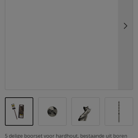
View larger image
View larger image
View la
View larger image
5 delige boorset voor hardhout, bestaande uit boren