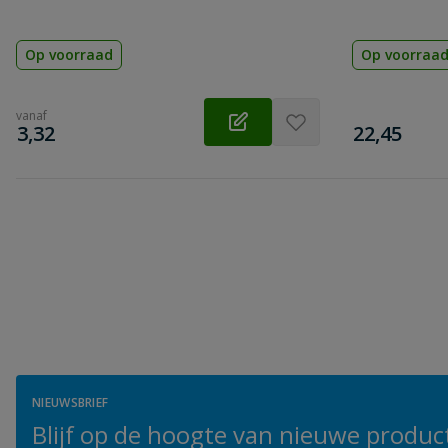
Op voorraad
Op voorraa
vanaf
€
€
3,32
22,45
NIEUWSBRIEF
Blijf op de hoogte van nieuwe product