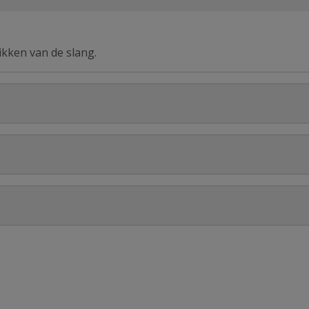
ikken van de slang.
Stel jouw
p