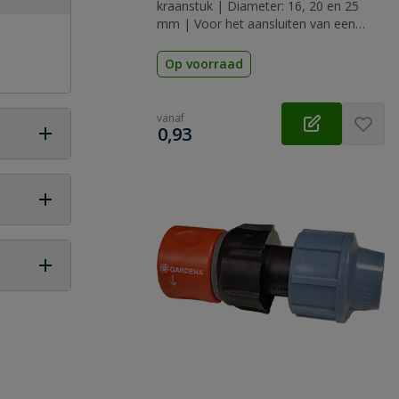
kraanstuk | Diameter: 16, 20 en 25
mm | Voor het aansluiten van een
waterslang
Op voorraad
vanaf
€
0,93
 vraag