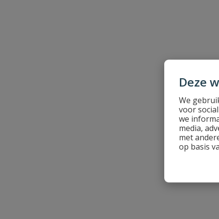
Uw waardering:
Deze w
Naam
We gebruik
voor socia
we informa
Samenvatting
media, adv
met andere
op basis v
Beoordeling
Beoordeling versturen