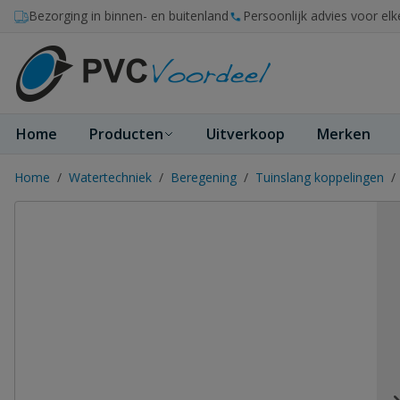
Ga naar de inhoud
Bezorging in binnen- en buitenland
Persoonlijk advies voor elk
Home
Producten
Uitverkoop
Merken
Home
/
Watertechniek
/
Beregening
/
Tuinslang koppelingen
/