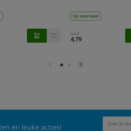
d
Op voorraad
vanaf
€
4,79
E-mailadres
en en leuke acties!