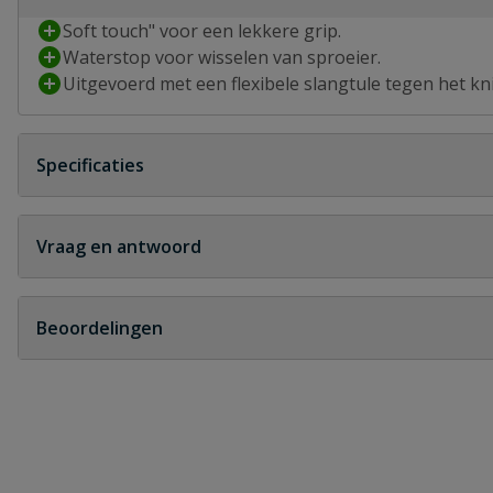
Soft touch" voor een lekkere grip.
Waterstop voor wisselen van sproeier.
Uitgevoerd met een flexibele slangtule tegen het kn
Specificaties
Kleur
geel
Vraag en antwoord
Garantie
2 jaar
Geen vragen
Beoordelingen
Materiaal
kunststof
Heb je zelf ook een vraag over dit product?
Merknaam
Hozelock
Schrijf zelf een beoordeling
Toepassing(en)
water
Je beoordeelt:
Hozelock slangstuk Plus met watersto