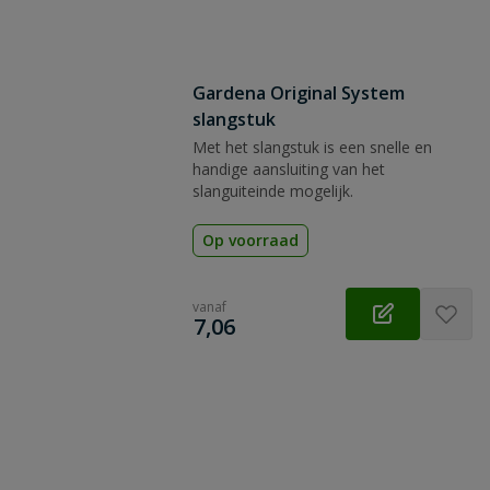
Gardena Original System
slangstuk
Met het slangstuk is een snelle en
handige aansluiting van het
slanguiteinde mogelijk.
Op voorraad
vanaf
€
7,06