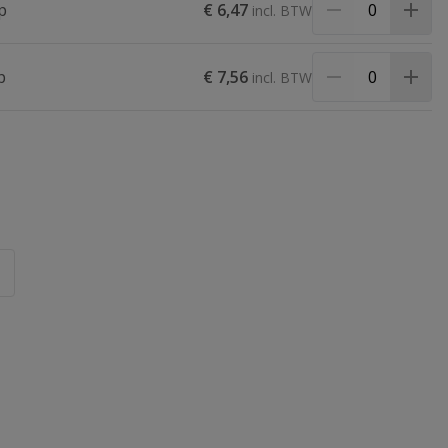
p
€ 6,47
p
€ 7,56