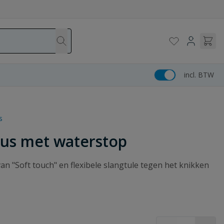
incl. BTW
s
lus met waterstop
n "Soft touch" en flexibele slangtule tegen het knikken