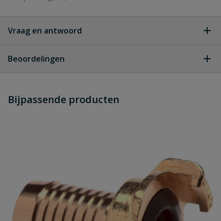
Vraag en antwoord
Geen vragen
Beoordelingen
Heb je zelf ook een vraag over
Stel jouw
Bijpassende producten
Schrijf zelf een beoordeling
vraag
dit product?
Je beoordeelt:
Hozelock Super Tricoflex Ultimate
waterslang 12,5 mm rol 20 meter
Uw waardering: