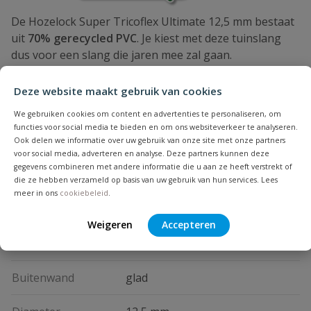
De Hozelock Super Tricoflex Ultimate 12,5 mm bestaat
uit
70% gerecycled PVC
. Je kiest met deze tuinslang
dus voor een slang die jaren mee zal gaan.
De Hozelock Super Tricoflex Ultimate 12,5 mm is
Deze website maakt gebruik van cookies
perfect voor al je tuinbewateringsklussen!
We gebruiken cookies om content en advertenties te personaliseren, om
functies voor social media te bieden en om ons websiteverkeer te analyseren.
Specificaties
Ook delen we informatie over uw gebruik van onze site met onze partners
voor social media, adverteren en analyse. Deze partners kunnen deze
gegevens combineren met andere informatie die u aan ze heeft verstrekt of
Binnendiameter
12,5 mm
die ze hebben verzameld op basis van uw gebruik van hun services. Lees
meer in ons
cookiebeleid
.
Binnenwand
glad
Weigeren
Accepteren
Buitendiameter
17,8 mm
Buitenwand
glad