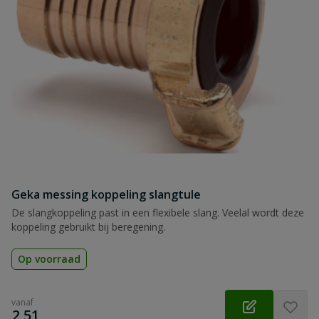
Naam
Samenvatting
Beoordeling
Geka messing koppeling slangtule
Beoordeling versturen
De slangkoppeling past in een flexibele slang. Veelal wordt deze
koppeling gebruikt bij beregening.
Op voorraad
vanaf
€
2,51