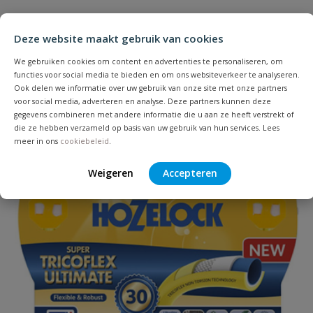
Heb je zelf ook een vraag over
Stel jouw
Bijpassende producten
Schrijf zelf een beoordeling
vraag
dit product?
Deze website maakt gebruik van cookies
Je beoordeelt:
Hozelock watertimer instelbaar type
We gebruiken cookies om content en advertenties te personaliseren, om
Standaard 1/2" - 3/4"
functies voor social media te bieden en om ons websiteverkeer te analyseren.
Ook delen we informatie over uw gebruik van onze site met onze partners
voor social media, adverteren en analyse. Deze partners kunnen deze
Uw waardering:
gegevens combineren met andere informatie die u aan ze heeft verstrekt of
die ze hebben verzameld op basis van uw gebruik van hun services. Lees
meer in ons
cookiebeleid
.
Weigeren
Accepteren
Naam
Samenvatting
Beoordeling