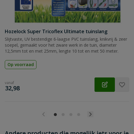
Hozelock Super Tricoflex Ultimate tuinslang
Beoordeling versturen
Slijtvaste, UV bestendige 6-laagse PVC tuinslang, knikvrij & zeer
soepel, gemaakt voor het zware werk in de tuin, diameter
12,5mm tot en met 25mm, lengte 10 tot en met 50 meter.
Op voorraad
vanaf
€
32,98
Andere producten die mogelijk iets voor je