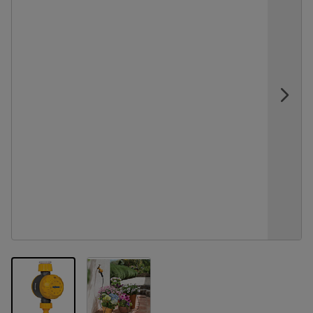
View larger image
View larger image