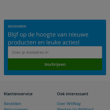
NIEUWSBRIEF
Blijf op de hoogte van nieuwe
producten en leuke acties!
E-mailadres
Inschrijven
Klantenservice
Ook interessant
Bestellen
Over WitWay
Retourneren
Werken bij WitWay?