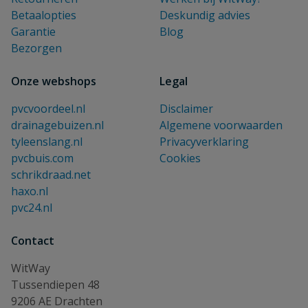
Betaalopties
Deskundig advies
Garantie
Blog
Bezorgen
Onze webshops
Legal
pvcvoordeel.nl
Disclaimer
drainagebuizen.nl
Algemene voorwaarden
tyleenslang.nl
Privacyverklaring
pvcbuis.com
Cookies
schrikdraad.net
haxo.nl
pvc24.nl
Contact
WitWay
Tussendiepen 48
9206 AE Drachten