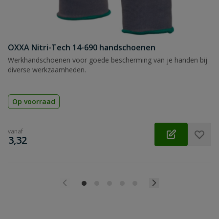
OXXA Nitri-Tech 14-690 handschoenen
Werkhandschoenen voor goede bescherming van je handen bij
diverse werkzaamheden.
Op voorraad
vanaf
€
3,32