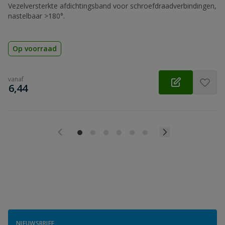
Vezelversterkte afdichtingsband voor schroefdraadverbindingen,
nastelbaar >180°.
Op voorraad
vanaf
€
6,44
NIEUWSBRIEF