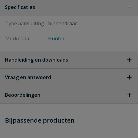
Specificaties
Type aansluiting
binnendraad
Merknaam
Hunter
Handleiding en downloads
Vraag en antwoord
Hunter PGJ Handleiding
Download
Gebruiksaanwijzing Installatie
Geen vragen
Hunter-PGJ-Handleiding-
Beoordelingen
Gebruiksaanwijzing-Installatie.pdf
Heb je zelf ook een vraag over
Stel jouw
Bijpassende producten
Schrijf zelf een beoordeling
FACT SHEET Hunter PGJ
Download
vraag
dit product?
FACT-SHEET-Hunter-PGJ.pdf
Je beoordeelt:
Hunter PGJ-04 10 cm pop-up