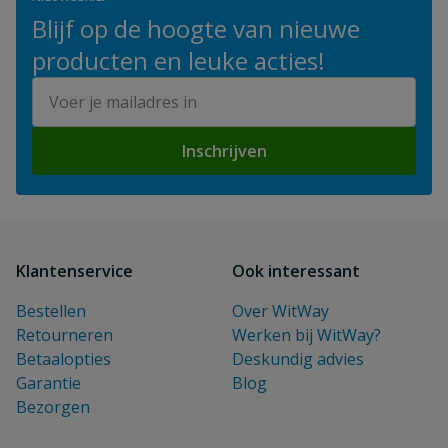
Blijf op de hoogte van nieuwe
producten en leuke acties!
E-mailadres
Inschrijven
Klantenservice
Ook interessant
Bestellen
Over WitWay
Retourneren
Werken bij WitWay?
Betaalopties
Deskundig advies
Garantie
Blog
Bezorgen