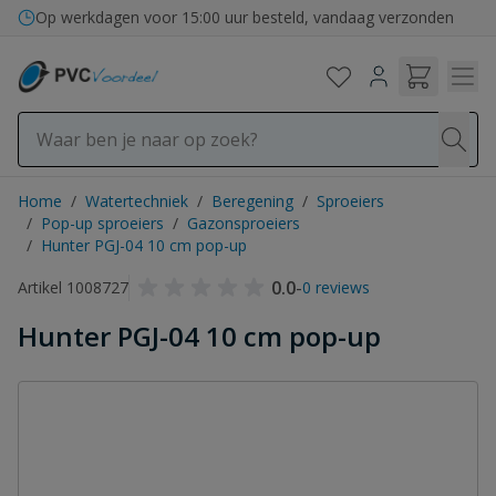
Ga naar de inhoud
Op werkdagen voor 15:00 uur besteld, vandaag verzonden
Home
/
Watertechniek
/
Beregening
/
Sproeiers
/
Pop-up sproeiers
/
Gazonsproeiers
/
Hunter PGJ-04 10 cm pop-up
0.0
-
Artikel 1008727
0 reviews
Hunter PGJ-04 10 cm pop-up