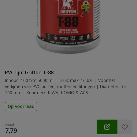
Samenvatting
Beoordeling
Beoordeling versturen
PVC lijm Griffon T-88
Inhoud: 100 t/m 5000 ml | Druk: max. 16 bar | Voor het
verlijmen van PVC buizen, moffen en fittingen | Diameter: tot
160 mm | Keurmerk: KIWA, KOMO & ACS
Op voorraad
vanaf
€
7,79