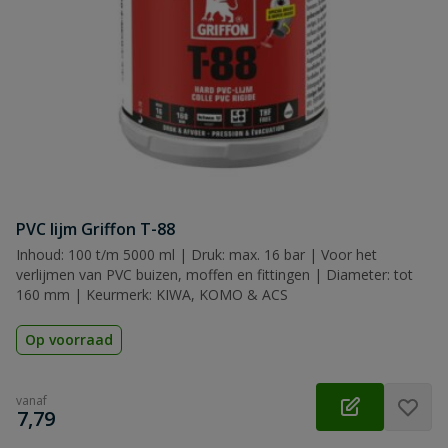
PVC lijm Griffon T-88
Inhoud: 100 t/m 5000 ml | Druk: max. 16 bar | Voor het
verlijmen van PVC buizen, moffen en fittingen | Diameter: tot
160 mm | Keurmerk: KIWA, KOMO & ACS
Op voorraad
vanaf
€
7,79