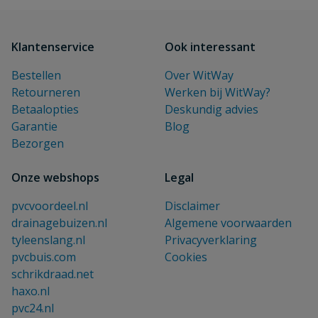
Klantenservice
Ook interessant
Bestellen
Over WitWay
Retourneren
Werken bij WitWay?
Betaalopties
Deskundig advies
Garantie
Blog
Bezorgen
Onze webshops
Legal
pvcvoordeel.nl
Disclaimer
drainagebuizen.nl
Algemene voorwaarden
tyleenslang.nl
Privacyverklaring
pvcbuis.com
Cookies
schrikdraad.net
haxo.nl
pvc24.nl