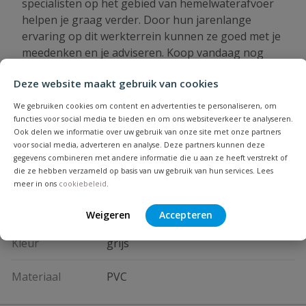
specialisten op het gebied van hemelwaterafvoer
helpen je graag verder. Door hun jarenlange
ervaring op dit werkterrein kunnen ze goed met je
meedenken en je adviseren. Koop vandaag nog
jouw HWA sifon en voorkom nare geuren!
Deze website maakt gebruik van cookies
PVCVoordeel: Beter en sneller dan zelf naar de
winkel!
We gebruiken cookies om content en advertenties te personaliseren, om
functies voor social media te bieden en om ons websiteverkeer te analyseren.
Ook delen we informatie over uw gebruik van onze site met onze partners
voor social media, adverteren en analyse. Deze partners kunnen deze
gegevens combineren met andere informatie die u aan ze heeft verstrekt of
die ze hebben verzameld op basis van uw gebruik van hun services. Lees
Specificaties
meer in ons
cookiebeleid
.
Type aansluiting
inwendig lijm
Weigeren
Accepteren
Kleur
grijs
Materiaal
PVC