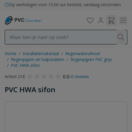
Ga naar de inhoud
Bezorging in binnen- en buitenland
Op werkdagen voor 15:00 uur besteld, vandaag verzonden
Home
/
Installatiemateriaal
/
Regenwaterafvoer
/
Regenpijpen en hulpstukken
/
Regenpijpen PVC grijs
/
PVC HWA sifon
0.0
-
Artikel 218
0 reviews
PVC HWA sifon