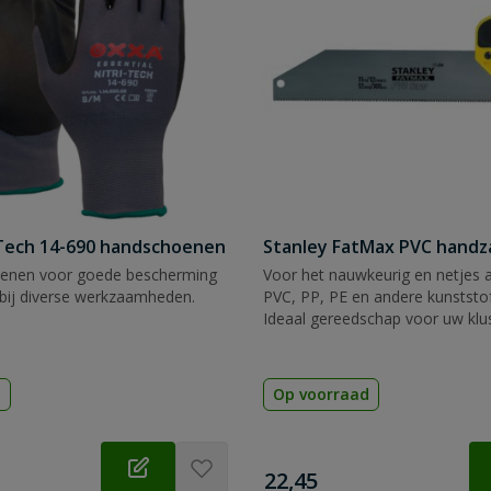
Tech 14-690 handschoenen
Stanley FatMax PVC hand
enen voor goede bescherming
Voor het nauwkeurig en netjes 
bij diverse werkzaamheden.
PVC, PP, PE en andere kunststof
Ideaal gereedschap voor uw klu
d
Op voorraad
€
22,45