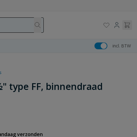
incl. BTW
s
½" type FF, binnendraad
vandaag verzonden