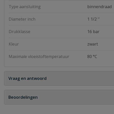
Type aansluiting
binnendraad
Diameter inch
1 1/2 ''
Drukklasse
16 bar
Kleur
zwart
Maximale vloeistoftemperatuur
80 °C
Vraag en antwoord
Geen vragen
Beoordelingen
Heb je zelf ook een vraag over dit product?