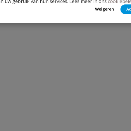
an uw gebruik van hun services. Lees meer in ons
cookiebele
Weigeren
Ac