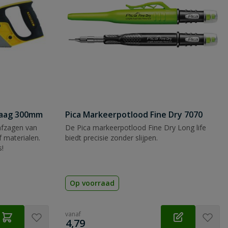
zaag 300mm
Pica Markeerpotlood Fine Dry 7070
afzagen van
De Pica markeerpotlood Fine Dry Long life
 materialen.
biedt precisie zonder slijpen.
s!
Op voorraad
vanaf
€
4,79