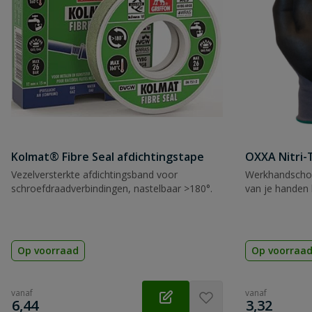
Kolmat® Fibre Seal afdichtingstape
OXXA Nitri-
Vezelversterkte afdichtingsband voor
Werkhandscho
schroefdraadverbindingen, nastelbaar >180°.
van je handen 
Op voorraad
Op voorraa
vanaf
vanaf
€
€
6,44
3,32