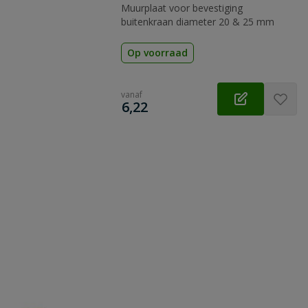
Muurplaat voor bevestiging
buitenkraan diameter 20 & 25 mm
Op voorraad
vanaf
€
6,22