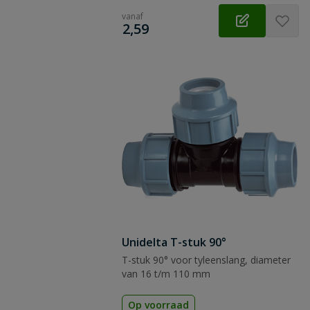
vanaf
€
2,59
Unidelta T-stuk 90°
T-stuk 90° voor tyleenslang, diameter
van 16 t/m 110 mm
Op voorraad