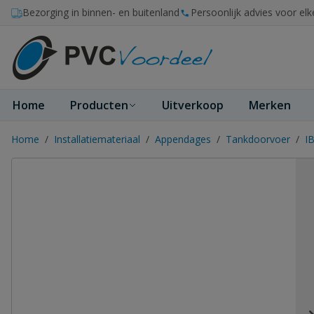
Ga naar de inhoud
Bezorging in binnen- en buitenland
Persoonlijk advies voor elk
Home
Producten
Uitverkoop
Merken
Home
/
Installatiemateriaal
/
Appendages
/
Tankdoorvoer
/
I