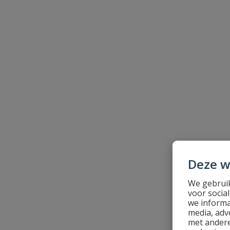
Beoordeling versturen
Deze w
We gebruik
voor socia
we informa
media, adv
met andere