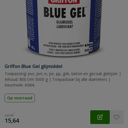
Griffon Blue Gel glijmiddel
Toepassing: pvc, pvc-o, pe, pp, gvk, beton en gecoat gietijzer |
Inhoud: 800 t/m 5000 g | Toepasbaar bij alle diameters |
Keurmerk: KIWA
Op voorraad
vanaf
€
15,64