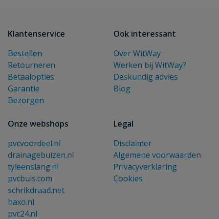
Klantenservice
Ook interessant
Bestellen
Over WitWay
Retourneren
Werken bij WitWay?
Betaalopties
Deskundig advies
Garantie
Blog
Bezorgen
Onze webshops
Legal
pvcvoordeel.nl
Disclaimer
drainagebuizen.nl
Algemene voorwaarden
tyleenslang.nl
Privacyverklaring
pvcbuis.com
Cookies
schrikdraad.net
haxo.nl
pvc24.nl