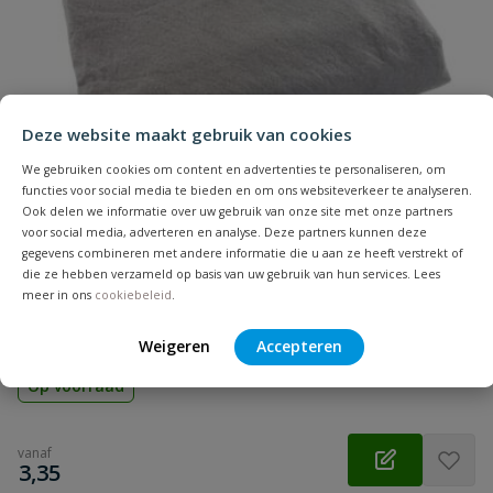
Naam
Installatiediepte
20 cm - 40 cm
onbelast
Samenvatting
Installatiediepte
80 cm
Deze website maakt gebruik van cookies
zwaar verkeer
Beoordeling
We gebruiken cookies om content en advertenties te personaliseren, om
functies voor social media te bieden en om ons websiteverkeer te analyseren.
Lengte
1500 mm
Ook delen we informatie over uw gebruik van onze site met onze partners
voor social media, adverteren en analyse. Deze partners kunnen deze
Materiaal
PP
gegevens combineren met andere informatie die u aan ze heeft verstrekt of
die ze hebben verzameld op basis van uw gebruik van hun services. Lees
Geotextiel
meer in ons
cookiebeleid
.
Beoordeling versturen
Waterdoorlatend geotextiel, 5 mtr breed, voor infiltratie en
drainage systemen
Weigeren
Accepteren
Op voorraad
vanaf
€
3,35