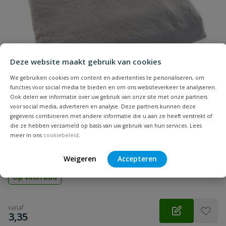
Naam
Installatiediepte
20 cm - 40 cm
onbelast
Samenvatting
Installatiediepte
80 cm
Deze website maakt gebruik van cookies
zwaar verkeer
Beoordeling
We gebruiken cookies om content en advertenties te personaliseren, om
functies voor social media te bieden en om ons websiteverkeer te analyseren.
Lengte
1000 mm
Ook delen we informatie over uw gebruik van onze site met onze partners
voor social media, adverteren en analyse. Deze partners kunnen deze
Materiaal
PP
gegevens combineren met andere informatie die u aan ze heeft verstrekt of
die ze hebben verzameld op basis van uw gebruik van hun services. Lees
Geotextiel
meer in ons
cookiebeleid
.
Beoordeling versturen
Waterdoorlatend geotextiel, 5 mtr breed, voor infiltratie en
drainage systemen
Weigeren
Accepteren
Op voorraad
vanaf
€
3,35