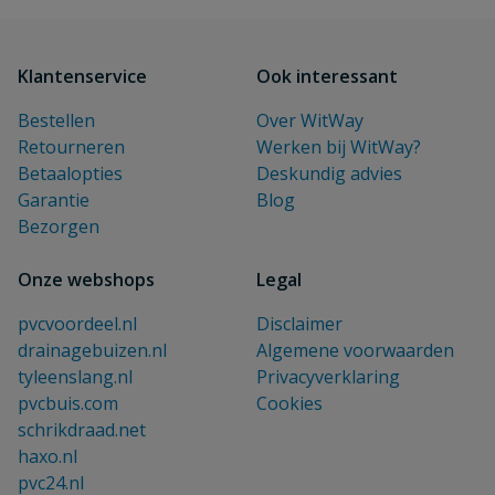
Klantenservice
Ook interessant
Bestellen
Over WitWay
Retourneren
Werken bij WitWay?
Betaalopties
Deskundig advies
Garantie
Blog
Bezorgen
Onze webshops
Legal
pvcvoordeel.nl
Disclaimer
drainagebuizen.nl
Algemene voorwaarden
tyleenslang.nl
Privacyverklaring
pvcbuis.com
Cookies
schrikdraad.net
haxo.nl
pvc24.nl