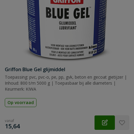
Griffon Blue Gel glijmiddel
Toepassing: pvc, pvc-o, pe, pp, gvk, beton en gecoat gietijzer |
Inhoud: 800 t/m 5000 g | Toepasbaar bij alle diameters |
Keurmerk: KIWA
Op voorraad
vanaf
€
15,64