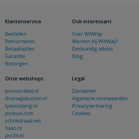
Klantenservice
Ook interessant
Bestellen
Over WitWay
Retourneren
Werken bij WitWay?
Betaalopties
Deskundig advies
Garantie
Blog
Bezorgen
Onze webshops
Legal
pvcvoordeel.nl
Disclaimer
drainagebuizen.nl
Algemene voorwaarden
tyleenslang.nl
Privacyverklaring
pvcbuis.com
Cookies
schrikdraad.net
haxo.nl
pvc24.nl