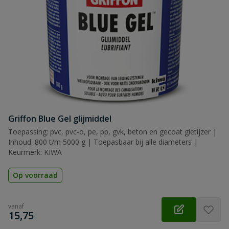
Griffon Blue Gel glijmiddel
Toepassing: pvc, pvc-o, pe, pp, gvk, beton en gecoat gietijzer |
Inhoud: 800 t/m 5000 g | Toepasbaar bij alle diameters |
Keurmerk: KIWA
Op voorraad
vanaf
€
15,75