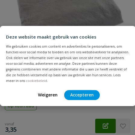
Naam
Installatiediepte
20 cm - 40 cm
onbelast
Samenvatting
Installatiediepte
80 cm
Deze website maakt gebruik van cookies
zwaar verkeer
Beoordeling
We gebruiken cookies om content en advertenties te personaliseren, om
functies voor social media te bieden en om ons websiteverkeer te analyseren.
Lengte
500 mm
Ook delen we informatie over uw gebruik van onze site met onze partners
voor social media, adverteren en analyse. Deze partners kunnen deze
Materiaal
PP
gegevens combineren met andere informatie die u aan ze heeft verstrekt of
die ze hebben verzameld op basis van uw gebruik van hun services. Lees
Geotextiel
meer in ons
cookiebeleid
.
Beoordeling versturen
Waterdoorlatend geotextiel, 5 mtr breed, voor infiltratie en
drainage systemen
Weigeren
Accepteren
Op voorraad
vanaf
€
3,35