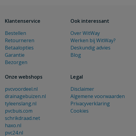
Klantenservice
Ook interessant
Bestellen
Over WitWay
Retourneren
Werken bij WitWay?
Betaalopties
Deskundig advies
Garantie
Blog
Bezorgen
Onze webshops
Legal
pvcvoordeel.nl
Disclaimer
drainagebuizen.nl
Algemene voorwaarden
tyleenslang.nl
Privacyverklaring
pvcbuis.com
Cookies
schrikdraad.net
haxo.nl
pvc24.nl