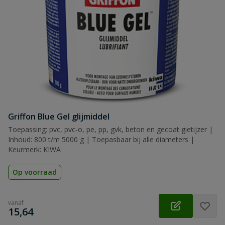
Griffon Blue Gel glijmiddel
Toepassing: pvc, pvc-o, pe, pp, gvk, beton en gecoat gietijzer |
Inhoud: 800 t/m 5000 g | Toepasbaar bij alle diameters |
Keurmerk: KIWA
Op voorraad
vanaf
€
15,64