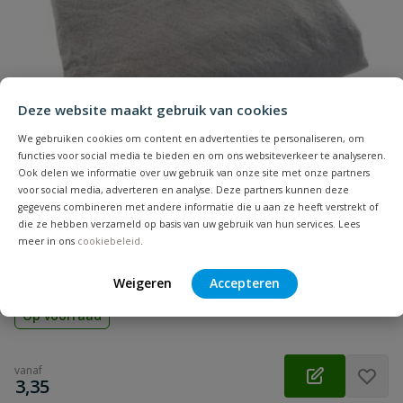
Naam
Installatiediepte
20 cm - 40 cm
onbelast
Samenvatting
Installatiediepte
80 cm
Deze website maakt gebruik van cookies
zwaar verkeer
Beoordeling
We gebruiken cookies om content en advertenties te personaliseren, om
functies voor social media te bieden en om ons websiteverkeer te analyseren.
Lengte
1000 mm
Ook delen we informatie over uw gebruik van onze site met onze partners
voor social media, adverteren en analyse. Deze partners kunnen deze
Materiaal
PP
gegevens combineren met andere informatie die u aan ze heeft verstrekt of
die ze hebben verzameld op basis van uw gebruik van hun services. Lees
Geotextiel
meer in ons
cookiebeleid
.
Beoordeling versturen
Waterdoorlatend geotextiel, 5 mtr breed, voor infiltratie en
drainage systemen
Weigeren
Accepteren
Op voorraad
vanaf
€
3,35