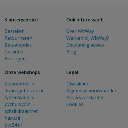
Klantenservice
Ook interessant
Bestellen
Over WitWay
Retourneren
Werken bij WitWay?
Betaalopties
Deskundig advies
Garantie
Blog
Bezorgen
Onze webshops
Legal
pvcvoordeel.nl
Disclaimer
drainagebuizen.nl
Algemene voorwaarden
tyleenslang.nl
Privacyverklaring
pvcbuis.com
Cookies
schrikdraad.net
haxo.nl
pvc24.nl