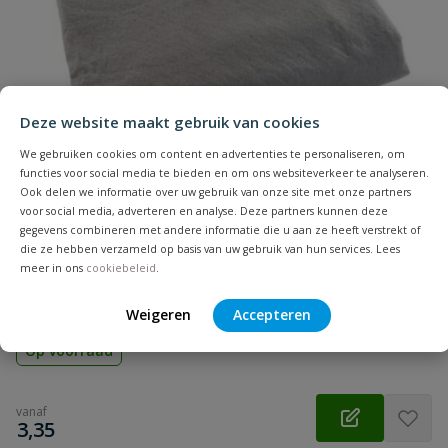
Naam
Installatiediepte
20 cm - 40 cm
onbelast
Samenvatting
Installatiediepte
80 cm
Deze website maakt gebruik van cookies
zwaar verkeer
Beoordeling
We gebruiken cookies om content en advertenties te personaliseren, om
functies voor social media te bieden en om ons websiteverkeer te analyseren.
Lengte
1500 mm
Ook delen we informatie over uw gebruik van onze site met onze partners
voor social media, adverteren en analyse. Deze partners kunnen deze
Materiaal
PP
gegevens combineren met andere informatie die u aan ze heeft verstrekt of
die ze hebben verzameld op basis van uw gebruik van hun services. Lees
Geotextiel
meer in ons
cookiebeleid
.
Beoordeling versturen
Waterdoorlatend geotextiel, 5 mtr breed, voor infiltratie en
drainage systemen
Weigeren
Accepteren
Op voorraad
vanaf
€
3,35