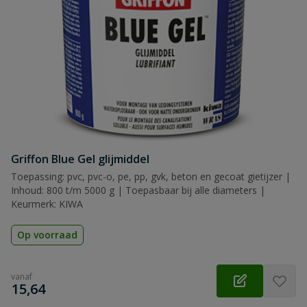
Griffon Blue Gel glijmiddel
Toepassing: pvc, pvc-o, pe, pp, gvk, beton en gecoat gietijzer |
Inhoud: 800 t/m 5000 g | Toepasbaar bij alle diameters |
Keurmerk: KIWA
Op voorraad
vanaf
€
15,64