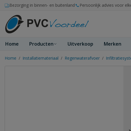
Ga naar de inhoud
Bezorging in binnen- en buitenland
Persoonlijk advies voor elk
Home
Producten
Uitverkoop
Merken
Home
/
Installatiemateriaal
/
Regenwaterafvoer
/
Infiltratiesy