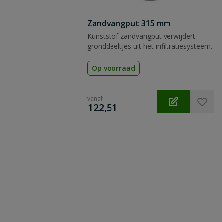
Zandvangput 315 mm
Kunststof zandvangput verwijdert
gronddeeltjes uit het infiltratiesysteem.
Op voorraad
vanaf
€
122,51