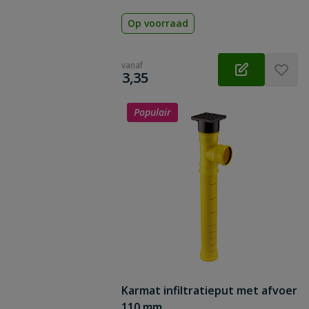
Op voorraad
vanaf
€
3,35
Populair
Karmat infiltratieput met afvoer
110 mm