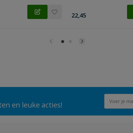
€
22,45
E-mailadres
en en leuke acties!