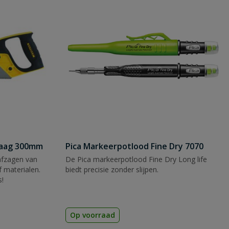
zaag 300mm
Pica Markeerpotlood Fine Dry 7070
afzagen van
De Pica markeerpotlood Fine Dry Long life
 materialen.
biedt precisie zonder slijpen.
s!
Op voorraad