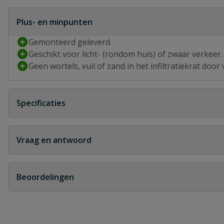
Plus- en minpunten
Gemonteerd geleverd.
Geschikt voor licht- (rondom huis) of zwaar verkeer.
Geen wortels, vuil of zand in het infiltratiekrat door
Specificaties
Type aansluiting
manchet
Vraag en antwoord
Breedte
1000 mm
Geen vragen
Beoordelingen
Diameter
110 mm
Heb je zelf ook een vraag over dit product?
Geschikt voor zwaar verkeer
ja
Schrijf zelf een beoordeling