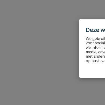
Beoordeling versturen
Deze w
We gebruik
voor socia
we informa
media, adv
met andere
op basis v