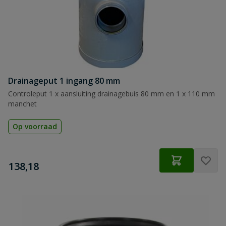
Drainageput 1 ingang 80 mm
Controleput 1 x aansluiting drainagebuis 80 mm en 1 x 110 mm
manchet
Op voorraad
€
138,18