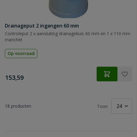
Drainageput 2 ingangen 60 mm
Controleput 2 x aansluiting drainagebuis 60 mm en 1 x 110 mm
manchet
Op voorraad
€
153,59
18
producten
Toon