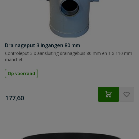
Drainageput 3 ingangen 80 mm
Controleput 3 x aansluiting drainagebuis 80 mm en 1 x 110 mm
manchet
Op voorraad
€
177,60