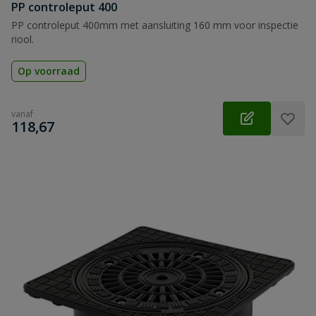
PP controleput 400
PP controleput 400mm met aansluiting 160 mm voor inspectie
riool.
Op voorraad
vanaf
€
118,67