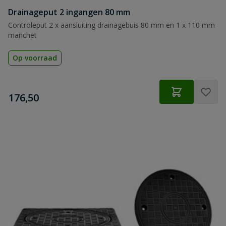
Drainageput 2 ingangen 80 mm
Controleput 2 x aansluiting drainagebuis 80 mm en 1 x 110 mm
manchet
Op voorraad
€
176,50