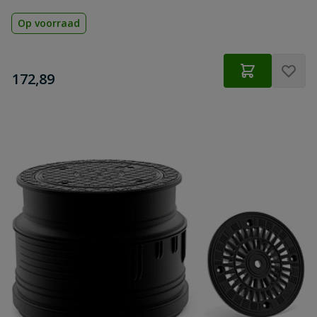
Op voorraad
€
172,89