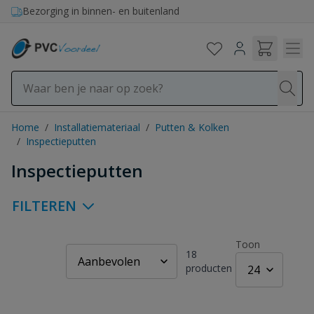
Ga naar de inhoud
Bezorging in binnen- en buitenland
Home
/
Installatiemateriaal
/
Putten & Kolken
/
Inspectieputten
Inspectieputten
FILTEREN
Toon
18
producten