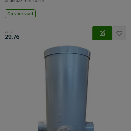
onderbak met 10 cm
Op voorraad
vanaf
€
29,76