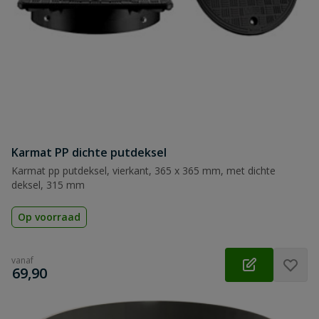
Karmat PP dichte putdeksel
Karmat pp putdeksel, vierkant, 365 x 365 mm, met dichte
deksel, 315 mm
Op voorraad
vanaf
€
69,90