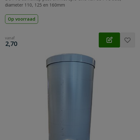
diameter 110, 125 en 160mm
Op voorraad
vanaf
€
2,70