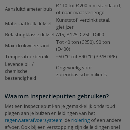
Ø110 tot Ø200 mm standaard,
Aansluitdiameter buis
of naar maat verlengd
Kunststof, verzinkt staal,
Materiaal kolk deksel
gietijzer
Belastingklasse deksel
A15, B125, C250, D400
Tot 40 ton (C250), 90 ton
Max. drukweerstand
(D400)
Temperatuurbereik
−50 °C tot +90 °C (PP/HDPE)
Levende pH /
Ongevoelig voor
chemische
zuren/basische milieu’s
bestendigheid
Waarom inspectieputten gebruiken?
Met een inspectieput kan je gemakkelijk onderoud
plegen aan je buizen en leidingen van het
regenwaterafvoersysteem
, de
riolering
of een andere
afvoer. Ook bij een verstopping zijn de leidingen snel