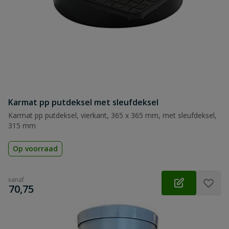
Karmat pp putdeksel met sleufdeksel
Karmat pp putdeksel, vierkant, 365 x 365 mm, met sleufdeksel,
315 mm
Op voorraad
vanaf
€
70,75