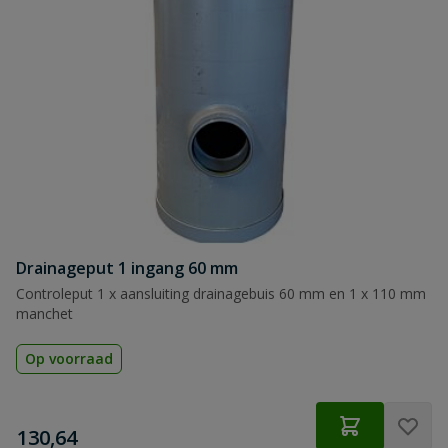
Drainageput 1 ingang 60 mm
Controleput 1 x aansluiting drainagebuis 60 mm en 1 x 110 mm
manchet
Op voorraad
€
130,64