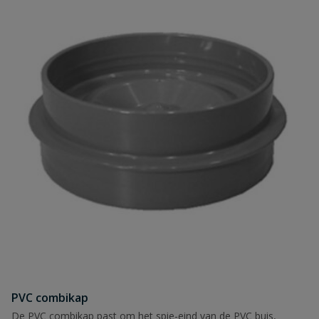
PVC combikap
De PVC combikap past om het spie-eind van de PVC buis,